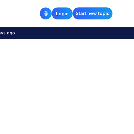
Start new topic
Login
ays ago