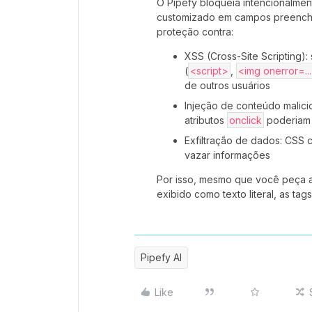
O Pipefy bloqueia intencionalmen
customizado em campos preenchid
proteção contra:
XSS (Cross-Site Scripting)
(
<script>
,
<img onerror=..
de outros usuários
Injeção de conteúdo malic
atributos
onclick
poderiam 
Exfiltração de dados: CSS
vazar informações
Por isso, mesmo que você peça a
exibido como texto literal, as ta
Pipefy AI
Like