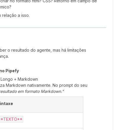
 criar no formato html? CSS? Retorno em campo de
âmico?
elação a isso.
r o resultado do agente, mas há limitações
ança.
no Pipefy
o Longo + Markdown
za Markdown nativamente. No prompt do seu
 resultado em formato Markdown."
intaxe
**TEXTO**