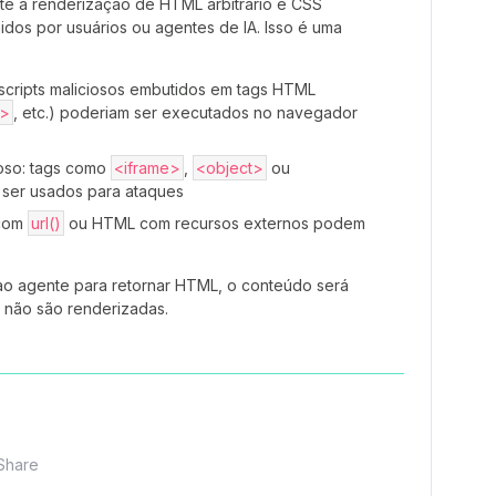
te a renderização de HTML arbitrário e CSS
os por usuários ou agentes de IA. Isso é uma
: scripts maliciosos embutidos em tags HTML
.>
, etc.) poderiam ser executados no navegador
ioso: tags como
<iframe>
,
<object>
ou
ser usados para ataques
 com
url()
ou HTML com recursos externos podem
o agente para retornar HTML, o conteúdo será
gs não são renderizadas.
Share