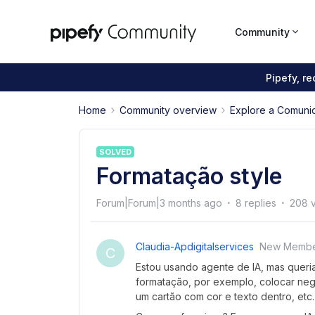
Community
Pipefy, r
Home
Community overview
Explore a Comuni
SOLVED
Formatação style
Forum|Forum|3 months ago
8 replies
208 
Claudia-Apdigitalservices
New Memb
C
Estou usando agente de IA, mas queria
formatação, por exemplo, colocar negri
um cartão com cor e texto dentro, etc.