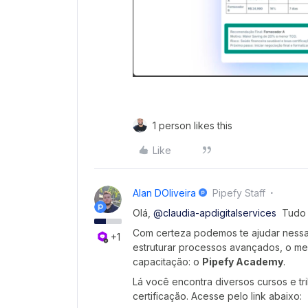
1 person likes this
Like
Alan DOliveira
Pipefy Staff
Olá, ​
@claudia-apdigitalservices
Tudo
Com certeza podemos te ajudar nessa j
+1
estruturar processos avançados, o mel
capacitação: o
Pipefy Academy
.
Lá você encontra diversos cursos e tr
certificação. Acesse pelo link abaixo: