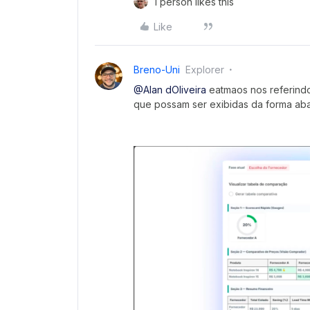
1 person likes this
Like
Breno-Uni
Explorer
@Alan dOliveira
eatmaos nos referind
que possam ser exibidas da forma ab