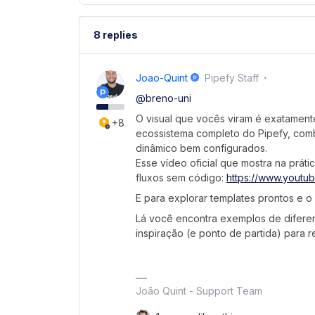
8 replies
Joao-Quint
Pipefy Staff
@breno-uni
O visual que vocês viram é exatament
+8
ecossistema completo do Pipefy, co
dinâmico bem configurados.
Esse vídeo oficial que mostra na prá
fluxos sem código:
https://www.yout
E para explorar templates prontos e 
Lá você encontra exemplos de difere
inspiração (e ponto de partida) para r
João Quint - Support Team