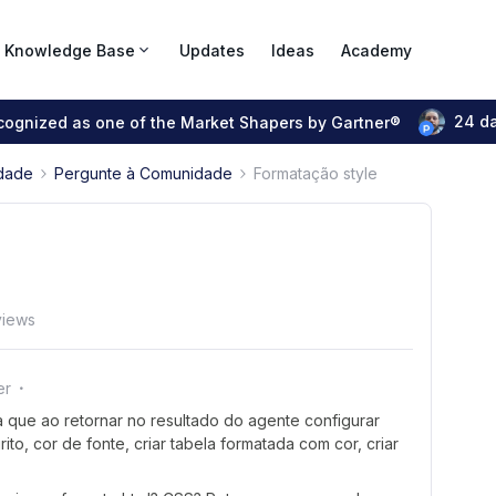
Knowledge Base
Updates
Ideas
Academy
24 d
ecognized as one of the Market Shapers by Gartner®
dade
Pergunte à Comunidade
Formatação style
views
er
 que ao retornar no resultado do agente configurar
to, cor de fonte, criar tabela formatada com cor, criar