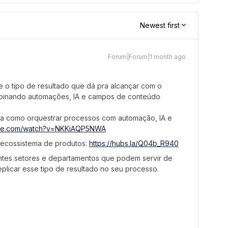
Newest first
Forum|Forum|1 month ago
e o tipo de resultado que dá pra alcançar com o
mbinando automações, IA e campos de conteúdo
tica como orquestrar processos com automação, IA e
ube.com/watch?v=NKKiAQP5NWA
o ecossistema de produtos:
https://hubs.la/Q04b_R940
ntes setores e departamentos que podem servir de
eplicar esse tipo de resultado no seu processo.