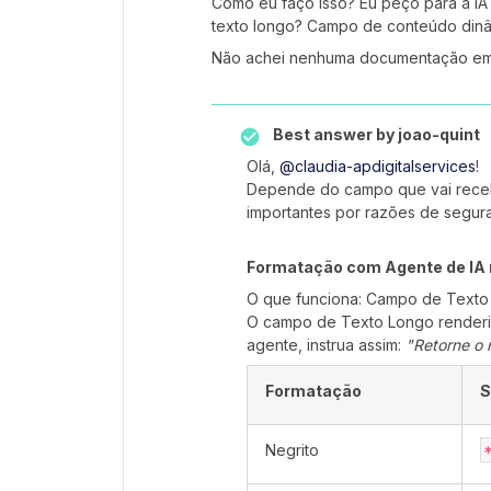
Como eu faço isso? Eu peço para a IA
texto longo? Campo de conteúdo din
Não achei nenhuma documentação em r
Best answer by
joao-quint
Olá, ​
@claudia-apdigitalservices
!
Depende do campo que vai recebe
importantes por razões de segur
Formatação com Agente de IA 
O que funciona: Campo de Text
O campo de Texto Longo renderi
agente, instrua assim:
"Retorne o
Formatação
S
Negrito