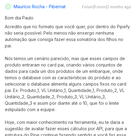
Maurício Rocha - Pibernat
Forum|Forum|2 months ago
M
Bom dia Paulo
Acredito que no formato que você quer, por dentro do Pipefy
não seria possível. Pelo menos não enxergo nenhuma
automação que consiga fazer essa somatória dos filhos no
pai.
Nós temos um cenário parecido, mas que esses campos de
produto entraram no card pai, criando vários conjuntos de
dados para cada um dos produtos de um embarque, onde
temos o database com as características do produto e ao
selecionar o database alimenta alguns campos fixos no card
pai. Ex: Produto_1, VL Unitário_1, Quantidade_1, Produto_2, VL
Unitário_2, Quantidade_2, Produto_3, VL Unitário_3,
Quantidade_3 e assim por diante até o 10, que foi o limite
estipulado com a equipe.
Hoje, com maior conhecimento na ferramenta, eu te daria a
sugestão de avaliar fazer esses cálculos por API, para que a
estrutura do Pipe continue fazendo sentido e você faz essa