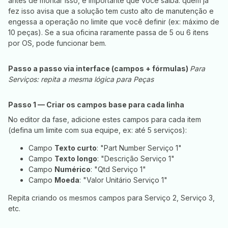
antes de montar isso, é importante que você saiba: quem já
fez isso avisa que a solução tem custo alto de manutenção e
engessa a operação no limite que você definir (ex: máximo de
10 peças). Se a sua oficina raramente passa de 5 ou 6 itens
por OS, pode funcionar bem.
Passo a passo via interface (campos + fórmulas)
Para
Serviços: repita a mesma lógica para Peças
Passo 1 — Criar os campos base para cada linha
No editor da fase, adicione estes campos para cada item
(defina um limite com sua equipe, ex: até 5 serviços):
Campo
Texto curto
: "Part Number Serviço 1"
Campo
Texto longo
: "Descrição Serviço 1"
Campo
Numérico
: "Qtd Serviço 1"
Campo
Moeda
: "Valor Unitário Serviço 1"
Repita criando os mesmos campos para Serviço 2, Serviço 3,
etc.