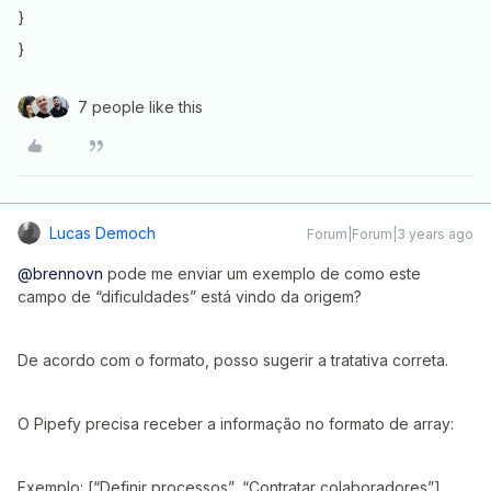
}
}
7 people like this
Lucas Democh
Forum|Forum|3 years ago
@brennovn
pode me enviar um exemplo de como este
campo de “dificuldades” está vindo da origem?
De acordo com o formato, posso sugerir a tratativa correta.
O Pipefy precisa receber a informação no formato de array:
Exemplo: [“Definir processos”, “Contratar colaboradores”].