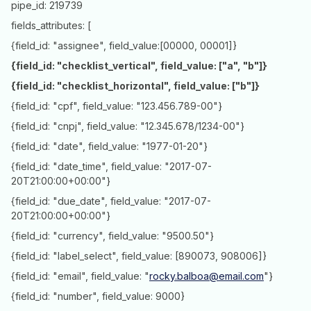
pipe_id: 219739
fields_attributes: [
{field_id: "assignee", field_value:[00000, 00001]}
{field_id: "checklist_vertical", field_value: ["a", "b"]}
{field_id: "checklist_horizontal", field_value: ["b"]}
{field_id: "cpf", field_value: "123.456.789-00"}
{field_id: "cnpj", field_value: "12.345.678/1234-00"}
{field_id: "date", field_value: "1977-01-20"}
{field_id: "date_time", field_value: "2017-07-
20T21:00:00+00:00"}
{field_id: "due_date", field_value: "2017-07-
20T21:00:00+00:00"}
{field_id: "currency", field_value: "9500.50"}
{field_id: "label_select", field_value: [890073, 908006]}
{field_id: "email", field_value: "
rocky.balboa@email.com
"}
{field_id: "number", field_value: 9000}