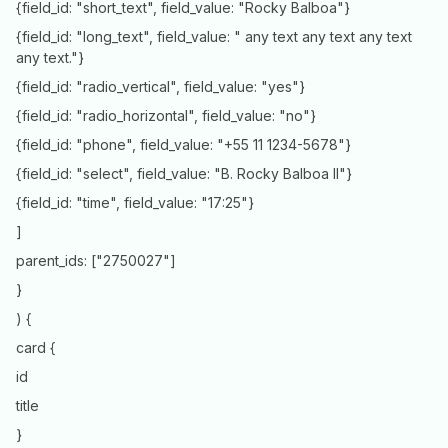
{field_id: "short_text", field_value: "Rocky Balboa"}
{field_id: "long_text", field_value: " any text any text any text
any text."}
{field_id: "radio_vertical", field_value: "yes"}
{field_id: "radio_horizontal", field_value: "no"}
{field_id: "phone", field_value: "+55 11 1234-5678"}
{field_id: "select", field_value: "B. Rocky Balboa II"}
{field_id: "time", field_value: "17:25"}
]
parent_ids: ["2750027"]
}
) {
card {
id
title
}