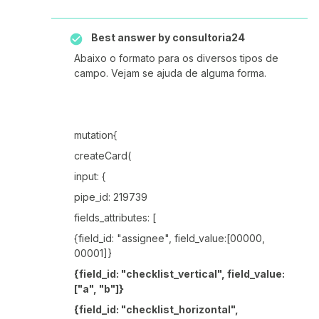
Best answer by
consultoria24
Abaixo o formato para os diversos tipos de
campo. Vejam se ajuda de alguma forma.
mutation{
createCard(
input: {
pipe_id: 219739
fields_attributes: [
{field_id: "assignee", field_value:[00000,
00001]}
{field_id: "checklist_vertical", field_value:
["a", "b"]}
{field_id: "checklist_horizontal",