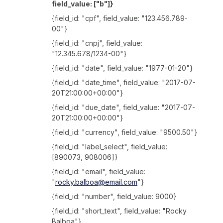
field_value: ["b"]}
{field_id: "cpf", field_value: "123.456.789-
00"}
{field_id: "cnpj", field_value:
"12.345.678/1234-00"}
{field_id: "date", field_value: "1977-01-20"}
{field_id: "date_time", field_value: "2017-07-
20T21:00:00+00:00"}
{field_id: "due_date", field_value: "2017-07-
20T21:00:00+00:00"}
{field_id: "currency", field_value: "9500.50"}
{field_id: "label_select", field_value:
[890073, 908006]}
{field_id: "email", field_value:
"
rocky.balboa@email.com
"}
{field_id: "number", field_value: 9000}
{field_id: "short_text", field_value: "Rocky
Balboa"}