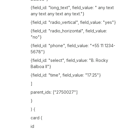
{field_id: "long_text", field_value: " any text
any text any text any text."}
{field_id: "radio_vertical", field_value: "yes"}
{field_id: "radio_horizontal", field_value:
"no"}
{field_id: "phone", field_value: "+55 11 1234-
5678"}
{field_id: "select", field_value: "B. Rocky
Balboa II"}
{field_id: "time", field_value: "17:25"}
]
parent_ids: ["2750027"]
}
) {
card {
id