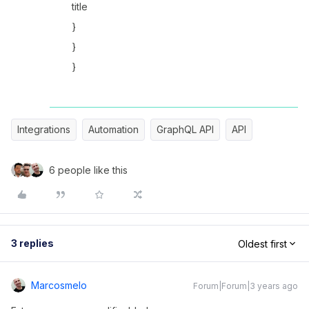
title
}
}
}
Integrations
Automation
GraphQL API
API
6 people like this
3 replies
Oldest first
Marcosmelo
Forum|Forum|3 years ago