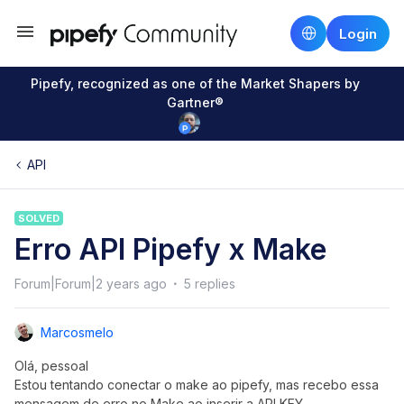
Login
Pipefy, recognized as one of the Market Shapers by
Gartner®
API
SOLVED
Erro API Pipefy x Make
Forum|Forum|2 years ago
5 replies
Marcosmelo
Olá, pessoal
Estou tentando conectar o make ao pipefy, mas recebo essa
mensagem de erro no Make ao inserir a API KEY