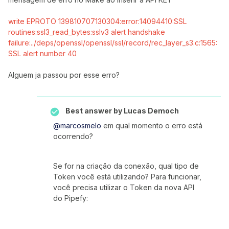
write EPROTO 139810707130304:error:14094410:SSL
routines:ssl3_read_bytes:sslv3 alert handshake
failure:../deps/openssl/openssl/ssl/record/rec_layer_s3.c:1565:
SSL alert number 40
Alguem ja passou por esse erro?
Best answer by
Lucas Democh
@marcosmelo
em qual momento o erro está
ocorrendo?
Se for na criação da conexão, qual tipo de
Token você está utilizando? Para funcionar,
você precisa utilizar o Token da nova API
do Pipefy: