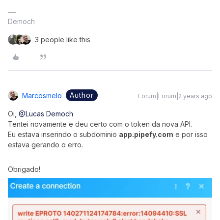
Democh
3 people like this
Author
Marcosmelo
Forum|Forum|2 years ago
Oi,
@Lucas Democh
Tentei novamente e deu certo com o token da nova API.
Eu estava inserindo o subdominio
app.pipefy.com
e por isso
estava gerando o erro.
Obrigado!