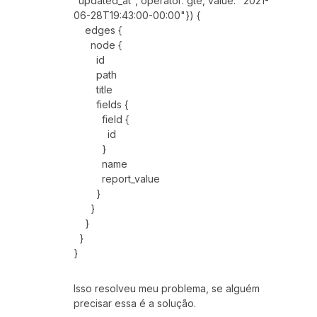
"updated_at", operator: gte, value: "2021-
06-28T19:43:00-00:00"}) {
edges {
node {
id
path
title
fields {
field {
id
}
name
report_value
}
}
}
}
}
Isso resolveu meu problema, se alguém
precisar essa é a solução.