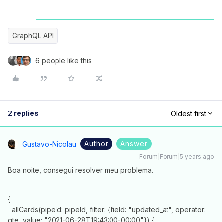
GraphQL API
6 people like this
2 replies
Oldest first
Author
Answer
Gustavo-Nicolau
Forum|Forum|5 years ago
Boa noite, consegui resolver meu problema.
{
allCards(pipeId: pipeId, filter: {field: "updated_at", operator:
gte, value: "2021-06-28T19:43:00-00:00"}) {