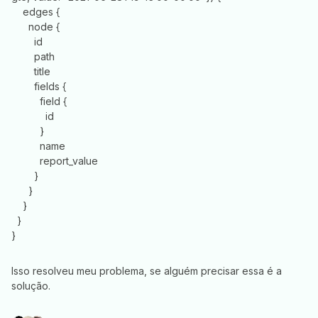
edges {
node {
id
path
title
fields {
field {
id
}
name
report_value
}
}
}
}
}
Isso resolveu meu problema, se alguém precisar essa é a
solução.