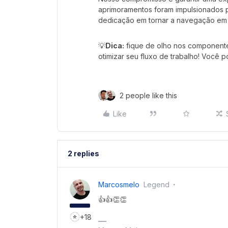
aprimoramentos foram impulsionados p
dedicação em tornar a navegação em s
💡
Dica:
fique de olho nos component
otimizar seu fluxo de trabalho! Você 
2 people like this
Like
2 replies
Marcosmelo
Legend
👍👍👏👏
+18