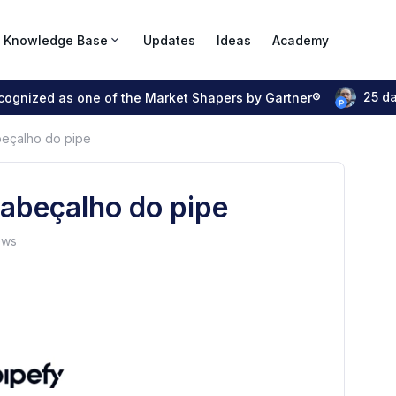
Knowledge Base
Updates
Ideas
Academy
25 d
ecognized as one of the Market Shapers by Gartner®
eçalho do pipe
abeçalho do pipe
ews