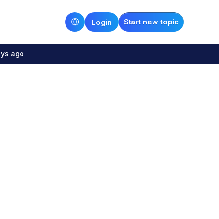
Start new topic
Login
ays ago