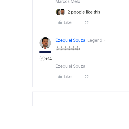
Marcos Melo
2 people like this
Like
Ezequiel Souza
Legend
👍👍👍👍👍👍
+14
Ezequiel Souza
Like