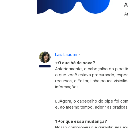
Lais Laudari
⭐
O que há de novo?
Anteriormente, o cabeçalho do pipe ti
o que você estava procurando, especi
recursos, o Editor, tinha pouca visibi
informações.
👉🏼Agora, o cabeçalho do pipe foi c
e, ao mesmo tempo, aderir às prátic
❓
Por que essa mudança?
Nosso compromisso é garantir uma exper