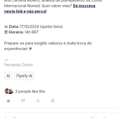
Ana Carolina Ribeiro, analista de planejamento da Conta
Internacional Nomad. Quer saber mais?
Se inscreva
neste link e não perca!
📅
Data:
17/10/2024 (quinta-feira)
⏰ Horário:
14h BRT
Prepare-se para insights valiosos e muita troca de
experiências! 🌟
Fernanda Cunha
AI
Pipefy AI
3 people like this