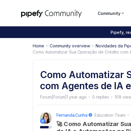
Community
Pipefy, r
Home
Community overview
Novidades da Pip
Como Automatizar Sua Operação de Crédito com A
Como Automatizar S
com Agentes de IA 
Forum|Forum|1 year ago
0 replies
109 vie
Fernanda.cunha
Education Team
🚀 Como Automatizar Su