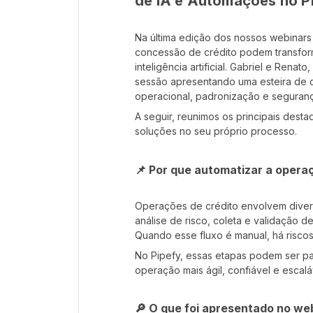
de IA e Automações no P
Na última edição dos nossos webinar
concessão de crédito podem transfor
inteligência artificial. Gabriel e Rena
sessão apresentando uma esteira de c
operacional, padronização e seguran
A seguir, reunimos os principais des
soluções no seu próprio processo.
📌 Por que automatizar a opera
Operações de crédito envolvem diversa
análise de risco, coleta e validação 
Quando esse fluxo é manual, há riscos 
No Pipefy, essas etapas podem ser p
operação mais ágil, confiável e escalá
🔎 O que foi apresentado no we