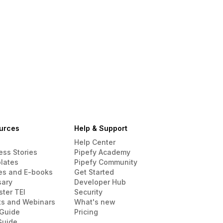
urces
Help & Support
Help Center
ess Stories
Pipefy Academy
lates
Pipefy Community
es and E-books
Get Started
sary
Developer Hub
ster TEI
Security
ts and Webinars
What's new
Guide
Pricing
Guide