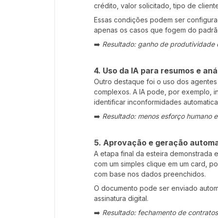
crédito, valor solicitado, tipo de client
Essas condições podem ser configura
apenas os casos que fogem do padrão
➡️
Resultado: ganho de produtividade 
4.
Uso da IA para resumos e an
Outro destaque foi o uso dos agentes 
complexos. A IA pode, por exemplo, in
identificar inconformidades automatic
➡️
Resultado: menos esforço humano e 
5.
Aprovação e geração automa
A etapa final da esteira demonstrada
com um simples clique em um card, po
com base nos dados preenchidos.
O documento pode ser enviado automa
assinatura digital.
➡️
Resultado: fechamento de contrato