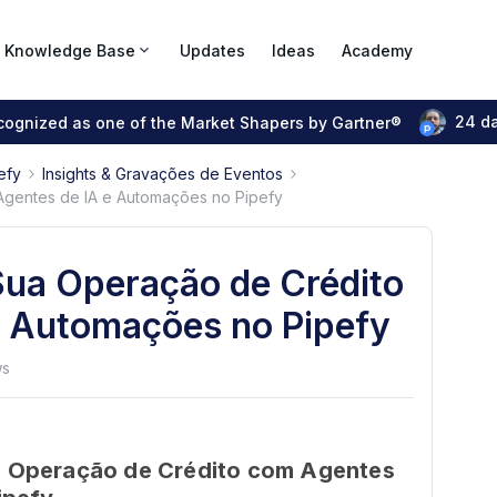
Knowledge Base
Updates
Ideas
Academy
24 d
ecognized as one of the Market Shapers by Gartner®
efy
Insights & Gravações de Eventos
gentes de IA e Automações no Pipefy
ua Operação de Crédito
e Automações no Pipefy
ws
a Operação de Crédito com Agentes