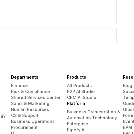
Departments
Products
Reso
Finance
All Products
Blog
Risk & Compliance
P2P AI Studio
Succ
Shared Services Center
CRM AI Studio
Temp
Sales & Marketing
Platform
Guid
Human Resources
Glos
Business Orchestration &
ogy
CS & Support
Forre
Automation Technology
Business Operations
Even
Enterprise
Procurement
BPM 
Pipefy AI
IT
BPA 