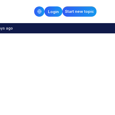
Start new topic
Login
ays ago