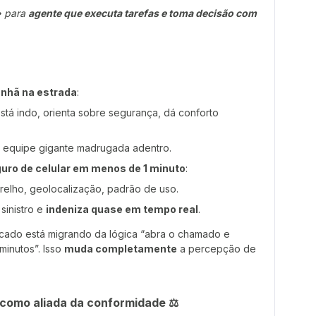
➜ para
agente que executa tarefas e toma decisão com
nhã na estrada
:
está indo, orienta sobre segurança, dá conforto
 equipe gigante madrugada adentro.
uro de celular em menos de 1 minuto
:
arelho, geolocalização, padrão de uso.
 sinistro e
indeniza quase em tempo real
.
ado está migrando da lógica “abra o chamado e
inutos”. Isso
muda completamente
a percepção de
A como aliada da conformidade ⚖️