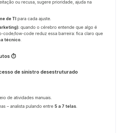
ceitação ou recusa, sugere prioridade, ajuda na
me de TI
para cada ajuste.
rketing):
quando o cérebro entende que algo é
o-code/low-code reduz essa barreira: fica claro que
a técnico
.
utos ⏱️
cesso de sinistro desestruturado
eio de atividades manuais.
emas – analista pulando entre
5 a 7 telas
.