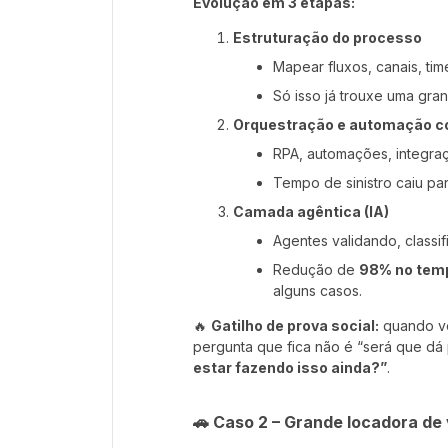
Evolução em 3 etapas:
Estruturação do processo
Mapear fluxos, canais, tim
Só isso já trouxe uma gra
Orquestração e automação c
RPA, automações, integra
Tempo de sinistro caiu pa
Camada agêntica (IA)
Agentes validando, class
Redução de
98% no temp
alguns casos.
🔥
Gatilho de prova social:
quando vo
pergunta que fica não é “será que dá
estar fazendo isso ainda?”
.
🚗 Caso 2 – Grande locadora de 