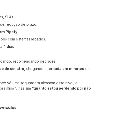
es, SLAs.
nde redução de prazo.
om Pipefy
ções com sistemas legados.
ra
4 dias
.
ificando, recomendando decisões.
o de sinistro
, chegando a
jornada em minutos
em
cê vê uma seguradora alcançar esse nível, a
 pra mim?”, mas sim
“quanto estou perdendo por não
veículos