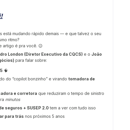
!
 está mudando rápido demais — e que talvez o seu
smo ritmo?
 artigo é pra você. 😉
dro London (Diretor Executivo da CQCS)
e o
João
gócios)
para falar sobre:
5
🧠
do do “copilot bonzinho” e virando
tomadora de
cadora e corretora
que reduziram o tempo de sinistro
ra
minutos
l de seguros + SUSEP 2.0
tem a ver com tudo isso
ar para trás
nos próximos 5 anos