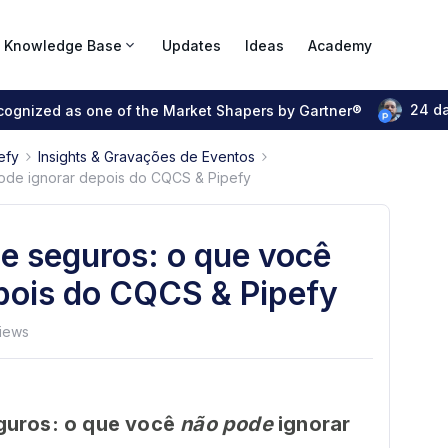
Knowledge Base
Updates
Ideas
Academy
24 d
ecognized as one of the Market Shapers by Gartner®
efy
Insights & Gravações de Eventos
ode ignorar depois do CQCS & Pipefy
e seguros: o que você
pois do CQCS & Pipefy
views
guros: o que você
não pode
ignorar