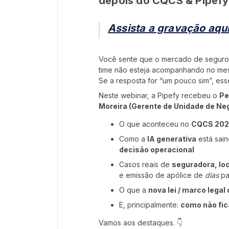
depois do CQCS & Pipefy
Assista a gravação aqui
Você sente que o mercado de seguros
time não esteja acompanhando no me
Se a resposta for “um pouco sim”, esse
Neste webinar, a Pipefy recebeu o
Pe
Moreira (Gerente de Unidade de Ne
O que aconteceu no
CQCS 202
Como a
IA generativa
está sain
decisão operacional
Casos reais de
seguradora, lo
e emissão de apólice de
dias
pa
O que a
nova lei / marco lega
E, principalmente:
como não fic
Vamos aos destaques. 👇