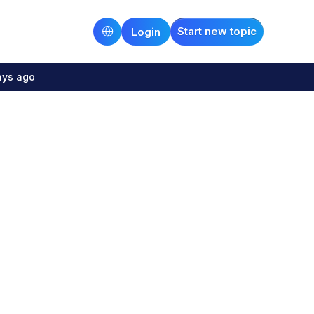
Start new topic
Login
ays ago