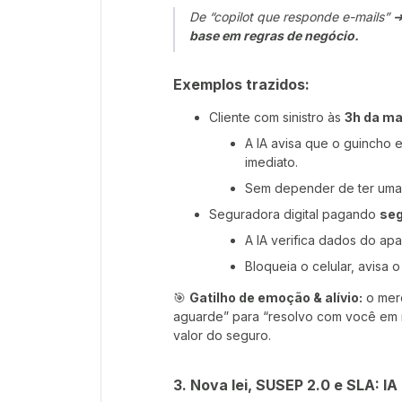
De “copilot que responde e-mails” 
base em regras de negócio.
Exemplos trazidos:
Cliente com sinistro às
3h da ma
A IA avisa que o guincho 
imediato.
Sem depender de ter uma
Seguradora digital pagando
seg
A IA verifica dados do ap
Bloqueia o celular, avisa o
🎯
Gatilho de emoção & alívio:
o merc
aguarde” para “resolvo com você em m
valor do seguro.
3. Nova lei, SUSEP 2.0 e SLA: I