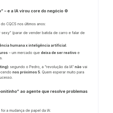
” – e a IA virou core do negócio ⚙️
 do CQCS nos últimos anos:
 sexy” (parar de vender batida de carro e falar de
gência humana x inteligência artificial
.
uros
– um mercado que
deixa de ser reativo
e
s.
ing):
segundo o Pedro, a “revolução da IA”
não
vai
tecendo
nos próximos 5
. Quem esperar muito para
sucesso.
 bonitinho” ao agente que resolve problemas
 foi a mudança de papel da IA: