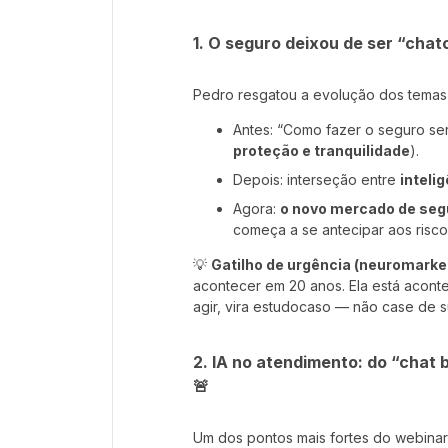
1. O seguro deixou de ser “chato
Pedro resgatou a evolução dos temas
Antes: “Como fazer o seguro ser
proteção e tranquilidade
).
Depois: interseção entre
inteli
Agora:
o novo mercado de seg
começa a se antecipar aos risco
💡
Gatilho de urgência (neuromarket
acontecer em 20 anos. Ela está acon
agir, vira estudocaso — não case de 
2. IA no atendimento: do “chat
🚨
Um dos pontos mais fortes do webinar