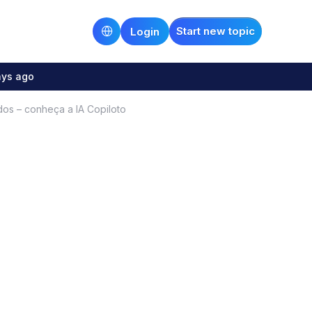
Start new topic
Login
ays ago
dos – conheça a IA Copiloto