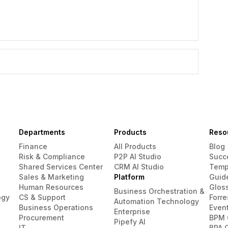
Departments
Products
Reso
Finance
All Products
Blog
Risk & Compliance
P2P AI Studio
Succ
Shared Services Center
CRM AI Studio
Temp
Sales & Marketing
Platform
Guid
Human Resources
Glos
Business Orchestration &
ogy
CS & Support
Forre
Automation Technology
Business Operations
Even
Enterprise
Procurement
BPM 
Pipefy AI
IT
BPA 