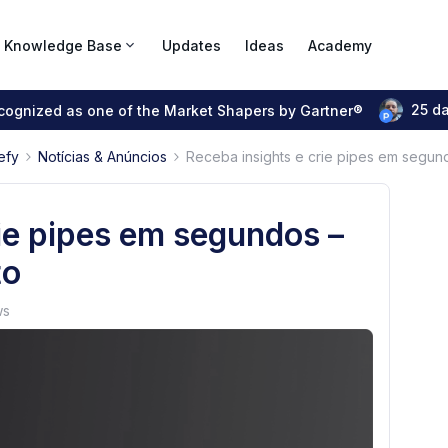
Knowledge Base
Updates
Ideas
Academy
25 d
ecognized as one of the Market Shapers by Gartner®
efy
Notícias & Anúncios
Receba insights e crie pipes em segun
rie pipes em segundos –
to
ws