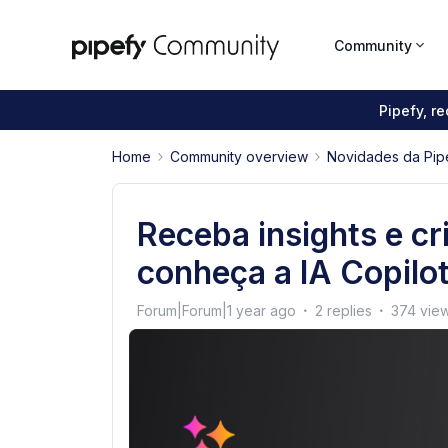
Community
Pipefy, r
Home
Community overview
Novidades da Pip
Receba insights e c
conheça a IA Copilo
Forum|Forum|1 year ago
2 replies
374 vie