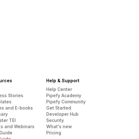
urces
Help & Support
Help Center
ess Stories
Pipefy Academy
lates
Pipefy Community
es and E-books
Get Started
sary
Developer Hub
ster TEI
Security
ts and Webinars
What's new
Guide
Pricing
Guide