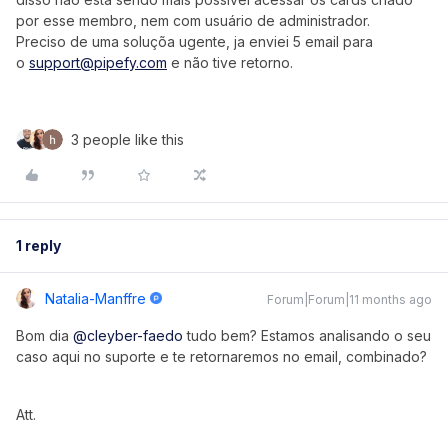
por esse membro, nem com usuário de administrador.
Preciso de uma soluçõa ugente, ja enviei 5 email para
o
support@pipefy.com
e não tive retorno.
3 people like this
1 reply
Natalia-Manffre
Forum|Forum|11 months ago
Bom dia ​
@cleyber-faedo
tudo bem? Estamos analisando o seu
caso aqui no suporte e te retornaremos no email, combinado?
Att.