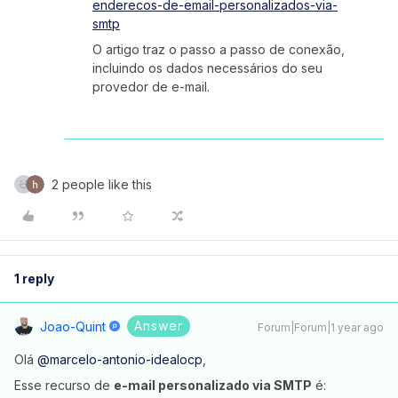
enderecos-de-email-personalizados-via-
smtp
O artigo traz o passo a passo de conexão,
incluindo os dados necessários do seu
provedor de e-mail.
2 people like this
1 reply
Answer
Joao-Quint
Forum|Forum|1 year ago
Olá ​
@marcelo-antonio-idealocp
,
Esse recurso de
e-mail personalizado via SMTP
é: