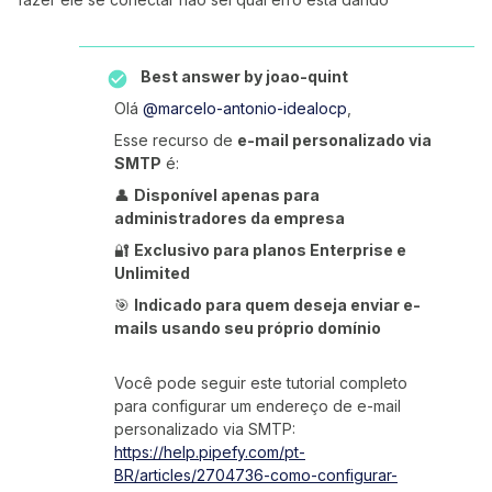
Best answer by
joao-quint
Olá ​
@marcelo-antonio-idealocp
,
Esse recurso de
e-mail personalizado via
SMTP
é:
👤
Disponível apenas para
administradores da empresa
🔐
Exclusivo para planos Enterprise e
Unlimited
🎯
Indicado para quem deseja enviar e-
mails usando seu próprio domínio
Você pode seguir este tutorial completo
para configurar um endereço de e-mail
personalizado via SMTP:
https://help.pipefy.com/pt-
BR/articles/2704736-como-configurar-