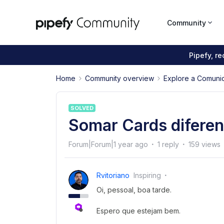
Community
Pipefy, r
Home
Community overview
Explore a Comuni
SOLVED
Somar Cards diferen
Forum|Forum|1 year ago
1 reply
159 views
Rvitoriano
Inspiring
Oi, pessoal, boa tarde.
Espero que estejam bem.