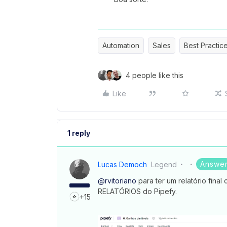
Automation
Sales
Best Practic
4 people like this
Like
1 reply
Answe
Lucas Democh
Legend
@rvitoriano
para ter um relatório fina
RELATÓRIOS do Pipefy.
+15