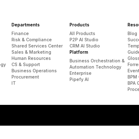
Departments
Products
Reso
Finance
All Products
Blog
Risk & Compliance
P2P AI Studio
Succ
Shared Services Center
CRM AI Studio
Temp
Sales & Marketing
Platform
Guid
Human Resources
Glos
Business Orchestration &
ogy
CS & Support
Forre
Automation Technology
Business Operations
Even
Enterprise
Procurement
BPM 
Pipefy AI
IT
BPA 
Proc