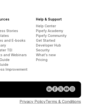
urces
Help & Support
Help Center
ess Stories
Pipefy Academy
lates
Pipefy Community
es and E-books
Get Started
sary
Developer Hub
ster TEI
Security
ts and Webinars
What's new
Guide
Pricing
Guide
ess Improvement
Privacy Policy
Terms & Conditions