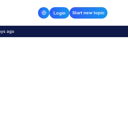
Start new topic
Login
ays ago