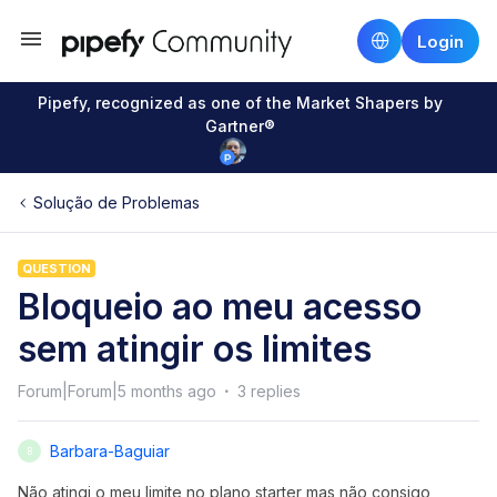
Login
Pipefy, recognized as one of the Market Shapers by
Gartner®
Solução de Problemas
QUESTION
Bloqueio ao meu acesso
sem atingir os limites
Forum|Forum|5 months ago
3 replies
Barbara-Baguiar
B
Não atingi o meu limite no plano starter mas não consigo