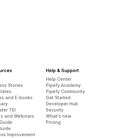
urces
Help & Support
Help Center
ess Stories
Pipefy Academy
lates
Pipefy Community
es and E-books
Get Started
sary
Developer Hub
ster TEI
Security
ts and Webinars
What's new
Guide
Pricing
Guide
ess Improvement