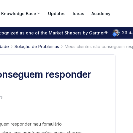
Knowledge Base
Updates
Ideas
Academy
23 d
ecognized as one of the Market Shapers by Gartner®
dade
Solução de Problemas
Meus clientes não conseguem res
conseguem responder
ws
guem responder meu formulário.
s claro, mas as informações nunca chegam.