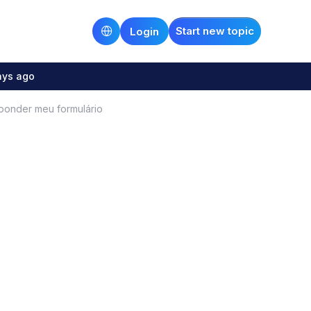
Start new topic
Login
ays ago
ponder meu formulário