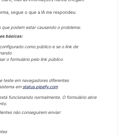
aforma, segue o que a IA me respondeu:
as que podem estar causando o problema:
es básicas:
 configurado como público e se o link de
onando
r o formulário pelo link público
e teste em navegadores diferentes
 sistema em
status.pipefy.com
e está funcionando normalmente. O formulário abre
nto.
ientes não conseguirem enviar:
ntes