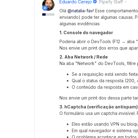
Eduardo Cerejo
Pipefy Staff
​Olá ​
@natalia-fav
! Esse comportamento 
enviando) pode ter algumas causas. P
algumas evidências:
1. Console do navegador
Poderia abrir o DevTools (F12 → aba "
Nos envie um print dos erros que apa
2. Aba Network / Rede
Na aba "Network" do DevTools, filtre 
Se a requisição está sendo feita
Qual o status da resposta (200, 
O conteúdo da resposta em cas
Nos envie um print dos dessa parte t
3. hCaptcha (verificação antispam)
O formulário usa um captcha invisível.
Eles estão usando VPN ou bloqu
Em qual navegador e sistema op
O problema acontece em todos o