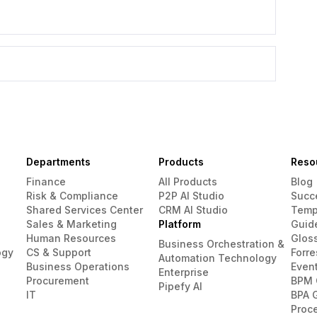
Departments
Products
Reso
Finance
All Products
Blog
Risk & Compliance
P2P AI Studio
Succ
Shared Services Center
CRM AI Studio
Temp
Sales & Marketing
Platform
Guid
Human Resources
Glos
Business Orchestration &
ogy
CS & Support
Forre
Automation Technology
Business Operations
Even
Enterprise
Procurement
BPM 
Pipefy AI
IT
BPA 
Proc