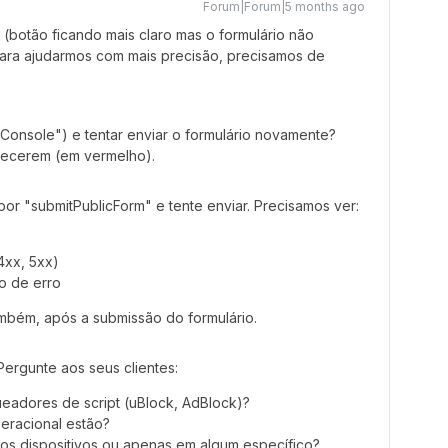
Forum|Forum|5 months ago
(botão ficando mais claro mas o formulário não
ara ajudarmos com mais precisão, precisamos de
Console") e tentar enviar o formulário novamente?
recerem (em vermelho).
por "submitPublicForm" e tente enviar. Precisamos ver:
4xx, 5xx)
o de erro
ambém, após a submissão do formulário.
 Pergunte aos seus clientes:
eadores de script (uBlock, AdBlock)?
eracional estão?
s dispositivos ou apenas em algum específico?