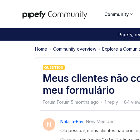
Community
Pipefy, r
Home
Community overview
Explore a Comuni
QUESTION
Meus clientes não 
meu formulário
Forum|Forum|5 months ago
1 reply
84 vie
Natalia-Fav
New Member
N
Olá pessoal, meus clientes não conse
Clicamos em “enviar” o botão fica mai