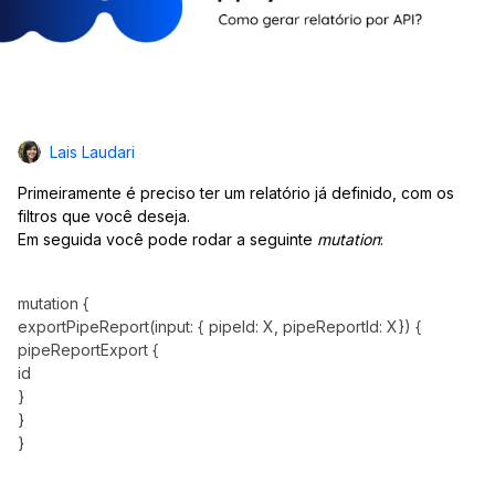
Lais Laudari
Primeiramente
é preciso ter um relatório já definido, com os
filtros que você deseja.
Em seguida você pode rodar a seguinte
mutation
:
mutation {
exportPipeReport(input: { pipeId: X, pipeReportId: X}) {
pipeReportExport {
id
}
}
}