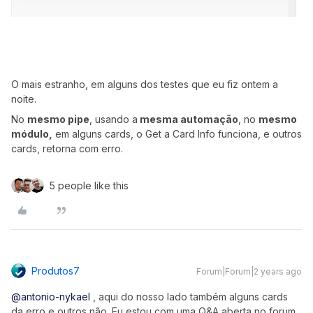
O mais estranho, em alguns dos testes que eu fiz ontem a
noite.
No
mesmo pipe
, usando a
mesma automação
, no
mesmo
módulo,
em alguns cards, o Get a Card Info funciona, e outros
cards, retorna com erro.
5 people like this
Produtos7
Forum|Forum|2 years ago
@antonio-nykael
, aqui do nosso lado também alguns cards
da erro e outros não. Eu estou com uma Q&A aberta no forum