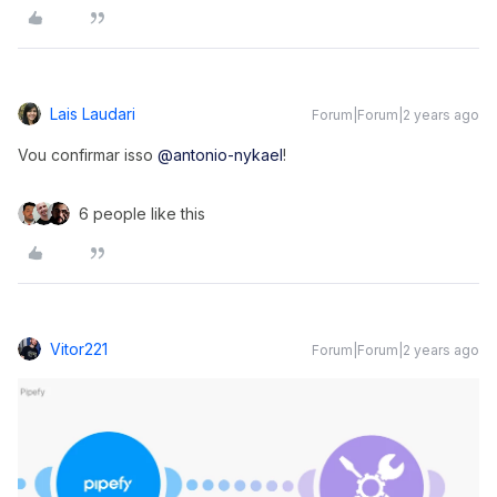
Lais Laudari
Forum|Forum|2 years ago
Vou confirmar isso
@antonio-nykael
!
6 people like this
Vitor221
Forum|Forum|2 years ago