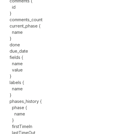
comments {
id
}
comments_count
current_phase {
name
}
done
due_date
fields {
name
value
}
labels {
name
}
phases_history {
phase {
name
}
firstTimeIn
lastTimeOut