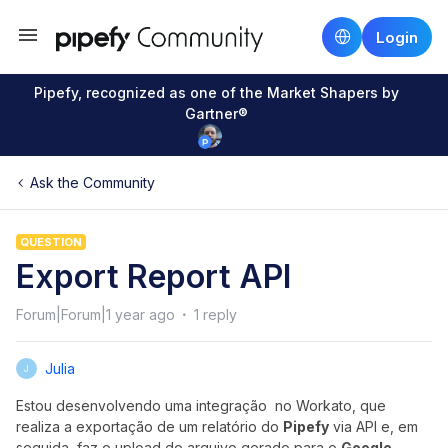
Login
Pipefy, recognized as one of the Market Shapers by
Gartner®
Ask the Community
QUESTION
Export Report API
Forum|Forum|1 year ago
1 reply
Julia
J
Estou desenvolvendo uma integração no Workato, que
realiza a exportação de um relatório do
Pipefy
via API e, em
seguida, faz o upload do arquivo gerado para o
Google