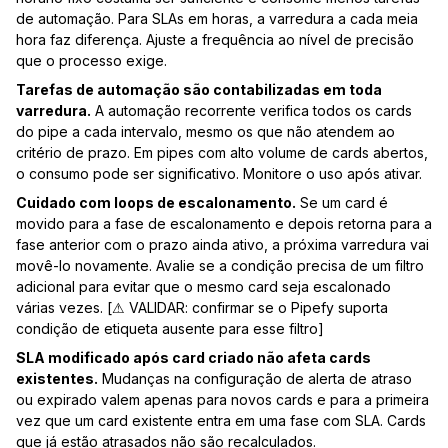
de automação. Para SLAs em horas, a varredura a cada meia
hora faz diferença. Ajuste a frequência ao nível de precisão
que o processo exige.
Tarefas de automação são contabilizadas em toda
varredura.
A automação recorrente verifica todos os cards
do pipe a cada intervalo, mesmo os que não atendem ao
critério de prazo. Em pipes com alto volume de cards abertos,
o consumo pode ser significativo. Monitore o uso após ativar.
Cuidado com loops de escalonamento.
Se um card é
movido para a fase de escalonamento e depois retorna para a
fase anterior com o prazo ainda ativo, a próxima varredura vai
movê-lo novamente. Avalie se a condição precisa de um filtro
adicional para evitar que o mesmo card seja escalonado
várias vezes. [⚠ VALIDAR: confirmar se o Pipefy suporta
condição de etiqueta ausente para esse filtro]
SLA modificado após card criado não afeta cards
existentes.
Mudanças na configuração de alerta de atraso
ou expirado valem apenas para novos cards e para a primeira
vez que um card existente entra em uma fase com SLA. Cards
que já estão atrasados não são recalculados.