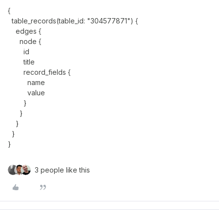
{
table_records(table_id: "304577871") {
edges {
node {
id
title
record_fields {
name
value
}
}
}
}
}
3 people like this