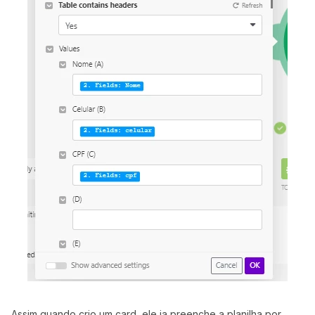
Assim quando crio um card, ele ja preenche a planilha por