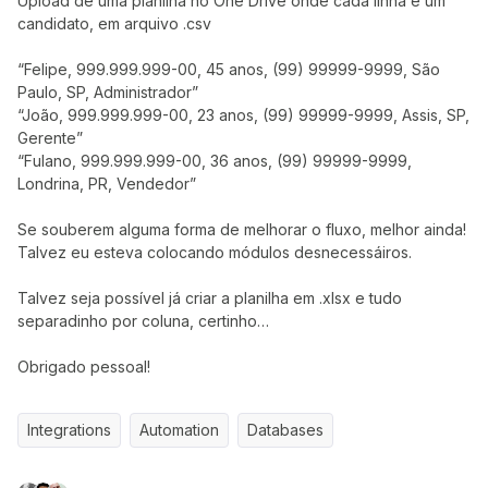
Upload de uma planilha no One Drive onde cada linha é um
candidato, em arquivo .csv
“Felipe, 999.999.999-00, 45 anos, (99) 99999-9999, São
Paulo, SP, Administrador”
“João, 999.999.999-00, 23 anos, (99) 99999-9999, Assis, SP,
Gerente”
“Fulano, 999.999.999-00, 36 anos, (99) 99999-9999,
Londrina, PR, Vendedor”
Se souberem alguma forma de melhorar o fluxo, melhor ainda!
Talvez eu esteva colocando módulos desnecessáiros.
Talvez seja possível já criar a planilha em .xlsx e tudo
separadinho por coluna, certinho…
Obrigado pessoal!
Integrations
Automation
Databases