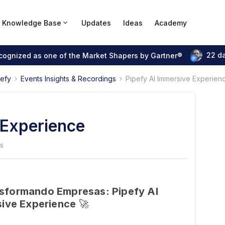
Knowledge Base
Updates
Ideas
Academy
22 d
ecognized as one of the Market Shapers by Gartner®
pefy
Events Insights & Recordings
Pipefy AI Immersive Experien
 Experience
s
nsformando Empresas: Pipefy AI
sive Experience
🚀