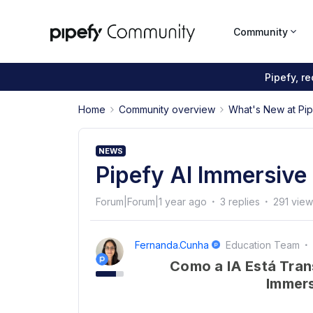
Community
Pipefy, r
Home
Community overview
What's New at Pi
NEWS
Pipefy AI Immersive
Forum|Forum|1 year ago
3 replies
291 view
Fernanda.cunha
Education Team
Como a IA Está Tra
Immer