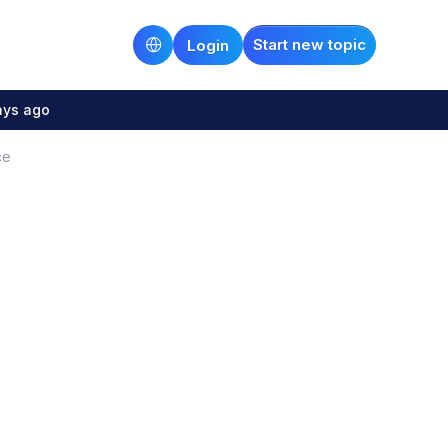
Start new topic
Login
ays ago
ce