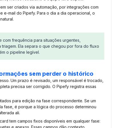
em ser criados via automação, por integrações com
 e-mail do Pipefy. Para o dia a dia operacional, o
natural.
e com frequência para situações urgentes,
 triagem. Ela separa o que chegou por fora do fluxo
m o pipeline legível.
nformações sem perder o histórico
sso. Um prazo é revisado, um responsável é trocado,
ta precisa ser corrigido. O Pipefy registra essas
litados para edição na fase correspondente. Se um
 fase, é porque a lógica do processo determinou
terada ali.
card tem campos fixos disponíveis em qualquer fase:
quetas e anexos. Esses campos dão contexto