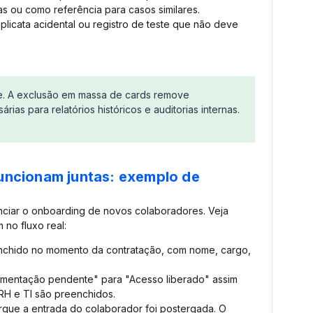
tas ou como referência para casos similares.
uplicata acidental ou registro de teste que não deve
ive. A exclusão em massa de cards remove
as para relatórios históricos e auditorias internas.
ncionam juntas: exemplo de
nciar o onboarding de novos colaboradores. Veja
no fluxo real:
reenchido no momento da contratação, com nome, cargo,
mentação pendente" para "Acesso liberado" assim
RH e TI são preenchidos.
orque a entrada do colaborador foi postergada. O