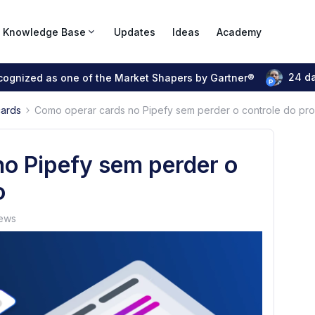
Knowledge Base
Updates
Ideas
Academy
24 d
ecognized as one of the Market Shapers by Gartner®
cards
Como operar cards no Pipefy sem perder o controle do pr
o Pipefy sem perder o
o
iews