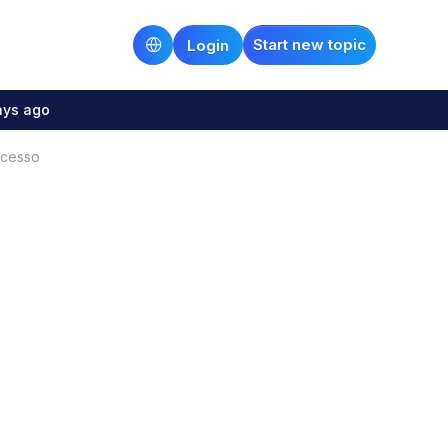
Start new topic
Login
ays ago
ocesso