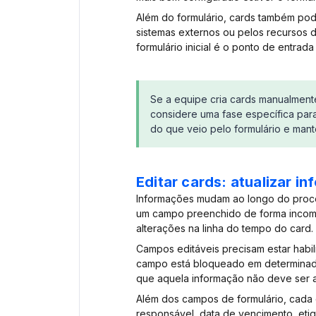
Além do formulário, cards também pod
sistemas externos ou pelos recursos de
formulário inicial é o ponto de entrada 
Se a equipe cria cards manualment
considere uma fase específica para
do que veio pelo formulário e manté
Editar cards: atualizar i
Informações mudam ao longo do proce
um campo preenchido de forma incomple
alterações na linha do tempo do card.
Campos editáveis precisam estar habi
campo está bloqueado em determinada
que aquela informação não deve ser al
Além dos campos de formulário, cada 
responsável, data de vencimento, eti