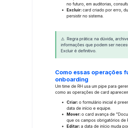
no futuro, em auditorias, consul
Excluir:
card criado por erro, d
persistir no sistema.
⚠️ Regra prática: na dúvida, arch
informações que podem ser necessári
Excluir é definitivo.
Como essas operações fu
onboarding
Um time de RH usa um pipe para gere
como as operações de card aparecem 
Criar:
o formulário inicial é p
data de início e equipe.
Mover:
o card avança de "Docu
que os campos obrigatórios de 
Editar:
a data de início muda p