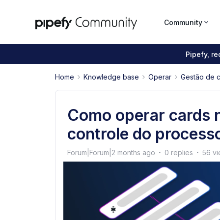
Community
Pipefy, r
Home
Knowledge base
Operar
Gestão de 
Como operar cards n
controle do process
Forum|Forum|2 months ago
0 replies
56 v