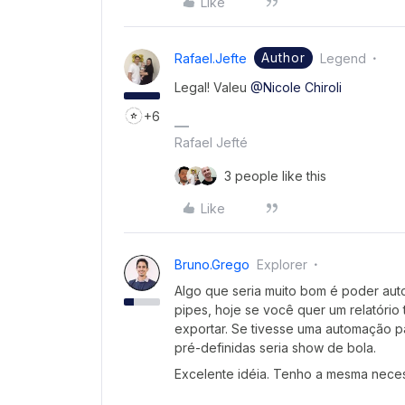
Like
Author
Rafael.jefte
Legend
Legal! Valeu
@Nicole Chiroli
+6
Rafael Jefté
3 people like this
Like
Bruno.grego
Explorer
Algo que seria muito bom é poder aut
pipes, hoje se você quer um relatório 
exportar. Se tivesse uma automação par
pré-definidas seria show de bola.
Excelente idéia. Tenho a mesma neces