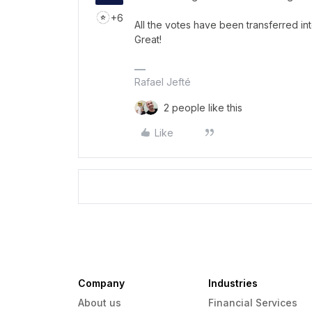
+6
All the votes have been transferred into
Great!
Rafael Jefté
2 people like this
Like
Company
Industries
About us
Financial Services