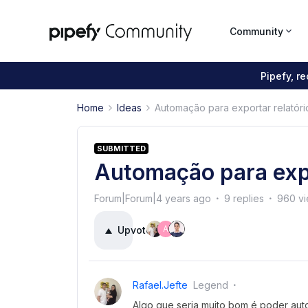
Community
Pipefy, r
Home
Ideas
Automação para exportar relatóri
SUBMITTED
Automação para expo
Forum|Forum|4 years ago
9 replies
960 v
A
Upvote
18
Rafael.jefte
Legend
Algo que seria muito bom é poder aut