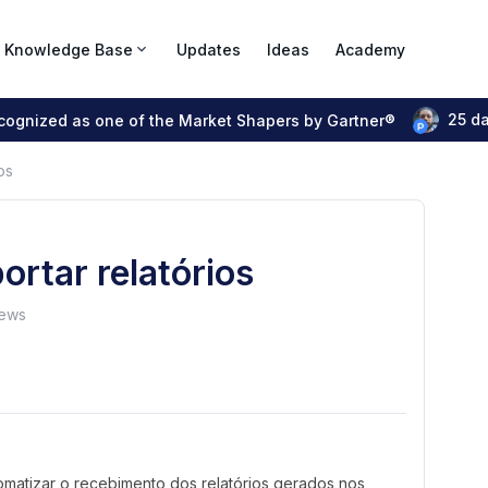
Knowledge Base
Updates
Ideas
Academy
25 d
ecognized as one of the Market Shapers by Gartner®
os
rtar relatórios
iews
omatizar o recebimento dos relatórios gerados nos