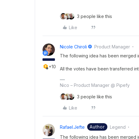
3 people like this
Like
Nicole Chiroli
Product Manager
The following idea has been merged in
+10
All the votes have been transferred into
Nico – Product Manager @ Pipefy
3 people like this
Like
Author
Rafael.jefte
Legend
The following idea has been merged in