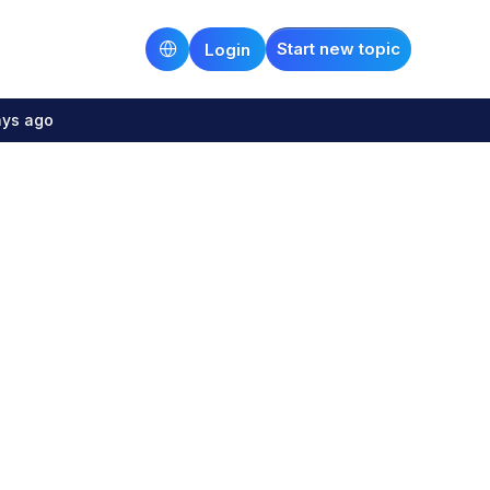
Start new topic
Login
ays ago