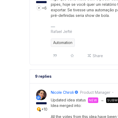
pipes, hoje se você quer um relatório 
+6
exportar. Se tivesse uma automação par
pré-definidas seria show de bola.
Rafael Jefté
Automation
Share
9 replies
Nicole Chiroli
Product Manager
Updated idea status
→
NEW
SUBM
Idea merged into:
+10
All the votes from this idea have been 