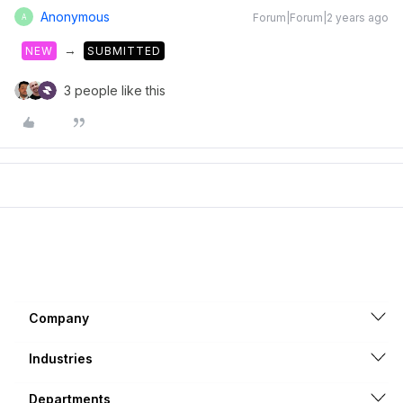
Anonymous
Forum|Forum|2 years ago
A
→
NEW
SUBMITTED
3 people like this
Company
Industries
Departments