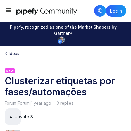
Login
Pipefy, recognized as one of the Market Shapers by
Gartner®
Ideas
NEW
Clusterizar etiquetas por
fases/automações
Forum|Forum|1 year ago
3 replies
Upvote
3