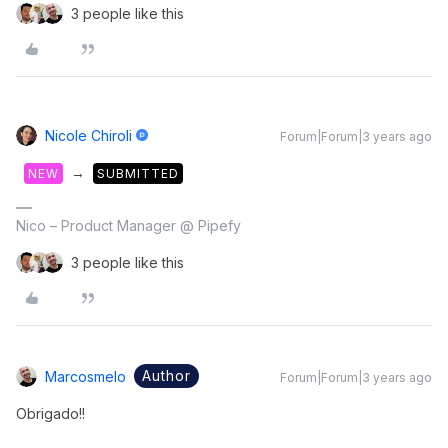
3 people like this
Nicole Chiroli
Forum|Forum|3 years ago
→
NEW
SUBMITTED
Nico – Product Manager @ Pipefy
3 people like this
Author
Marcosmelo
Forum|Forum|3 years ago
Obrigado!!