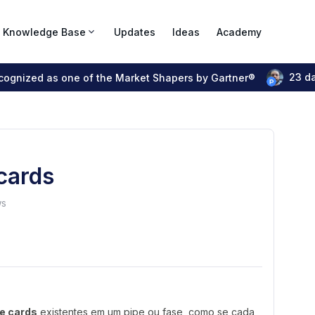
Knowledge Base
Updates
Ideas
Academy
23 d
ecognized as one of the Market Shapers by Gartner®
 cards
ws
de cards
existentes em um pipe ou fase, como se cada