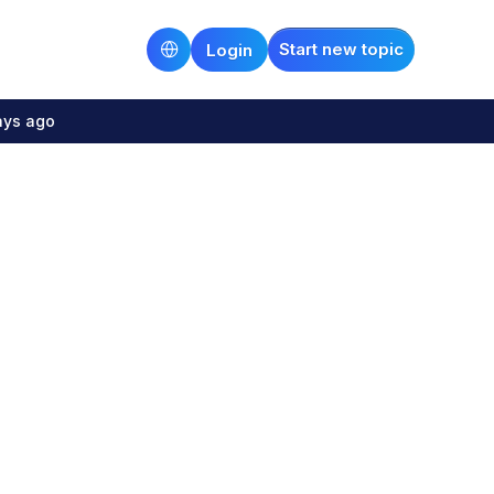
Start new topic
Login
ays ago