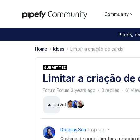
Community
Pipefy, r
Home
Ideas
Limitar a criação de cards
SUBMITTED
Limitar a criação de
Forum|Forum|3 years ago
3 replies
61 vie
Upvote
5
Douglas.scn
Inspiring
Gostaria de poder
limitar a criação 