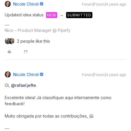
Nicole Chiroli
Forum|Forum|4 years ago
Updated idea status
→
NEW
SUBMITTED
Nico – Product Manager @ Pipefy
2 people like this
Nicole Chiroli
Forum|Forum|4 years ago
Oi,
@rafael.jefte
.
Excelente ideia! Já classifiquei aqui internamente como
feedback!
Muito obrigada por todas as contribuições, 🤗