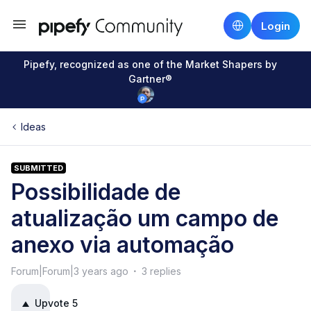
Login
Pipefy, recognized as one of the Market Shapers by
Gartner®
Ideas
SUBMITTED
Possibilidade de
atualização um campo de
anexo via automação
Forum|Forum|3 years ago
3 replies
Upvote
5