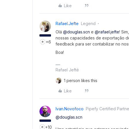
Like
Rafael.jefte
Legend
Olá
@douglas.scn
e
@rafael.jefte
! Sim
nossas capacidades de exportação de
+6
feedback para ser contabilizar no nos
Boa!
Rafael Jefté
1 person likes this
Like
Ivan.novofoco
Pipefy Certified Partne
@douglas.scn
+10