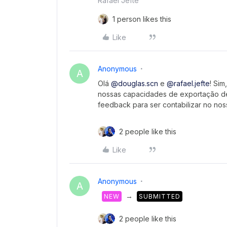
Rafael Jefté
1 person likes this
Like
Anonymous
A
Olá
@douglas.scn
e
@rafael.jefte
! Sim
nossas capacidades de exportação de
feedback para ser contabilizar no nos
2 people like this
Like
Anonymous
A
→
NEW
SUBMITTED
2 people like this