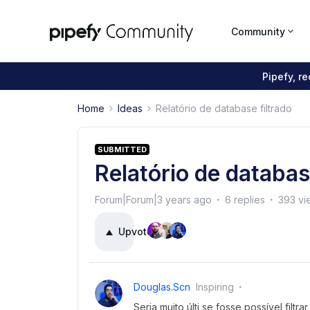
Community
Pipefy, r
Home
Ideas
Relatório de database filtrado
SUBMITTED
Relatório de databas
Forum|Forum|3 years ago
6 replies
393 vi
Upvote
7
Douglas.scn
Inspiring
Seria muito últi se fosse possível filt