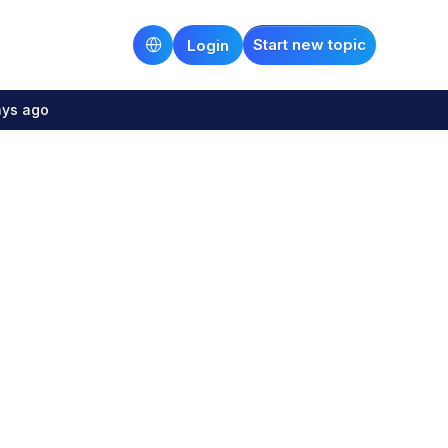
Start new topic
Login
ays ago