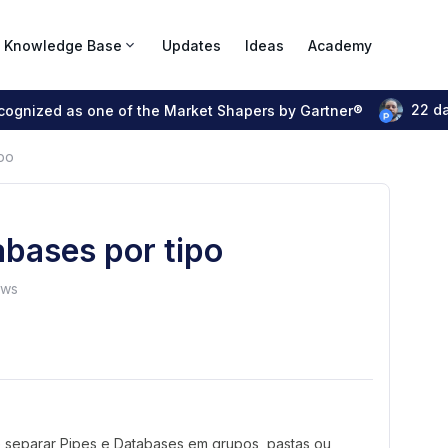
Knowledge Base
Updates
Ideas
Academy
22 d
ecognized as one of the Market Shapers by Gartner®
ipo
abases por tipo
ews
de separar Pipes e Databases em grupos, pastas ou