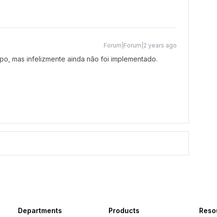
Forum|Forum|2 years ago
empo, mas infelizmente ainda não foi implementado.
Departments
Products
Reso