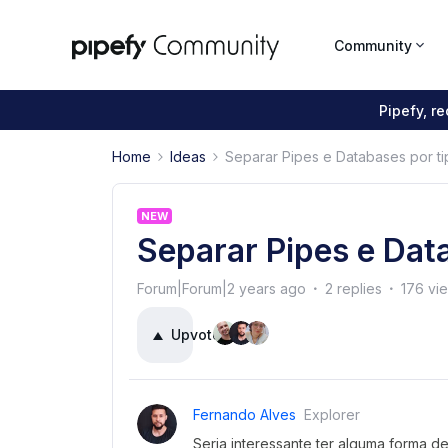
Community
Pipefy, r
Home
Ideas
Separar Pipes e Databases por t
NEW
Separar Pipes e Dat
Forum|Forum|2 years ago
2 replies
176 vi
Upvote
4
Fernando Alves
Explorer
Seria interessante ter alguma forma 