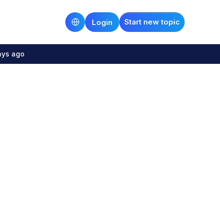
Start new topic
Login
ays ago