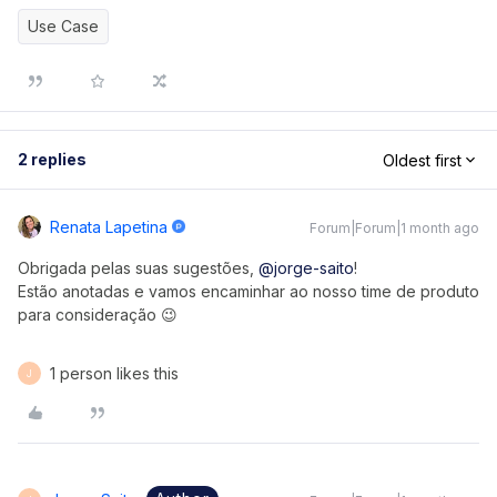
Use Case
2 replies
Oldest first
Renata Lapetina
Forum|Forum|1 month ago
Obrigada pelas suas sugestões, ​
@jorge-saito
!
Estão anotadas e vamos encaminhar ao nosso time de produto
para consideração 😉
1 person likes this
J