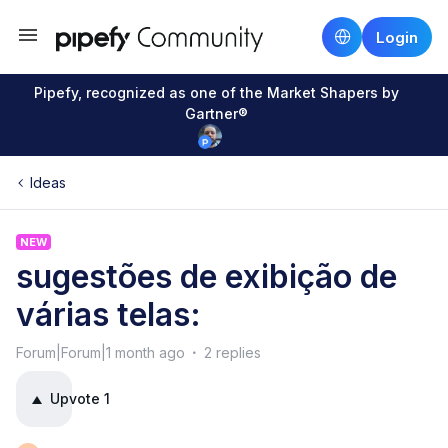
Login
Pipefy, recognized as one of the Market Shapers by
Gartner®
Ideas
NEW
sugestões de exibição de
várias telas:
Forum|Forum|1 month ago
2 replies
Upvote
1