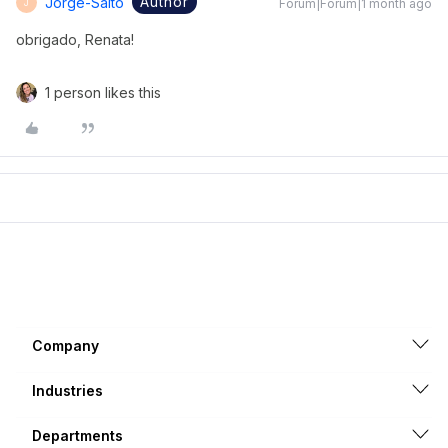
Author
Jorge-Saito
Forum|Forum|1 month ago
J
obrigado, Renata!
1 person likes this
Company
Industries
Departments