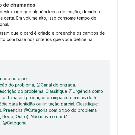
ão de chamados
esk exige que alguém leia a descrição, decida o
ila certa. Em volume alto, isso consome tempo de
onal.
assim que o card é criado e preenche os campos de
ento com base nos critérios que você define na
riado no pipe.
ção do problema, @Canal de entrada.
Descrição do problema. Classifique @Urgência como
sso, falha em produção ou impacto em mais de 5
ia para lentidão ou limitação parcial. Classifique
s. Preencha @Categoria com o tipo do problema
, Rede, Outro). Não mova o card."
, @Categoria.