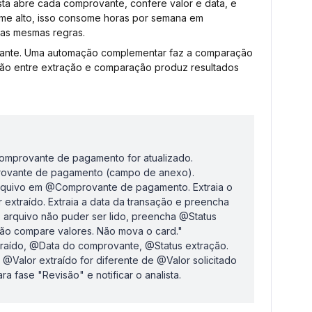
ta abre cada comprovante, confere valor e data, e
ume alto, isso consome horas por semana em
as mesmas regras.
vante. Uma automação complementar faz a comparação
ção entre extração e comparação produz resultados
omprovante de pagamento for atualizado.
ovante de pagamento (campo de anexo).
 arquivo em @Comprovante de pagamento. Extraia o
 extraído. Extraia a data da transação e preencha
arquivo não puder ser lido, preencha @Status
Não compare valores. Não mova o card."
raído, @Data do comprovante, @Status extração.
Valor extraído for diferente de @Valor solicitado
ra fase "Revisão" e notificar o analista.