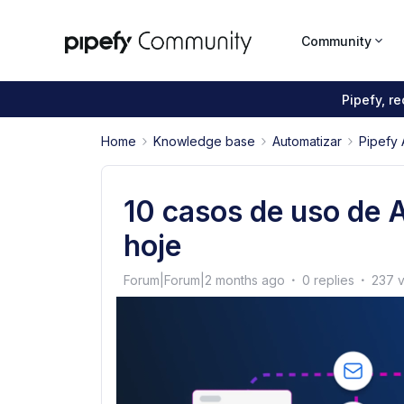
Community
Pipefy, r
Home
Knowledge base
Automatizar
Pipefy 
10 casos de uso de A
hoje
Forum|Forum|2 months ago
0 replies
237 