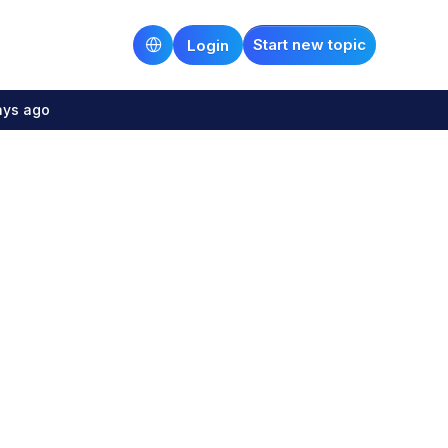
Start new topic
Login
ays ago