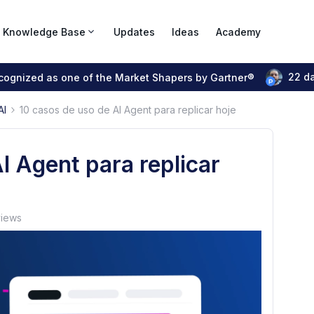
Knowledge Base
Updates
Ideas
Academy
22 d
ecognized as one of the Market Shapers by Gartner®
AI
10 casos de uso de AI Agent para replicar hoje
I Agent para replicar
views