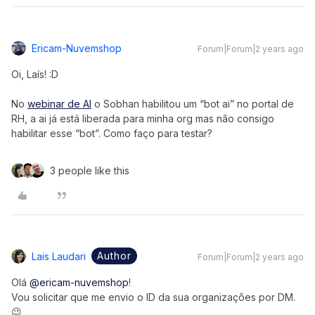
Ericam-Nuvemshop
Forum|Forum|2 years ago
Oi, Laís! :D
No
webinar de AI
o Sobhan habilitou um “bot ai” no portal de
RH, a ai já está liberada para minha org mas não consigo
habilitar esse “bot”. Como faço para testar?
3 people like this
Author
Lais Laudari
Forum|Forum|2 years ago
Olá
@ericam-nuvemshop
!
Vou solicitar que me envio o ID da sua organizações por DM.
😉