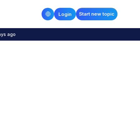
Start new topic
Login
ays ago