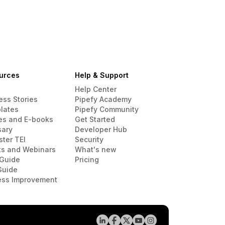
urces
Help & Support
Help Center
ess Stories
Pipefy Academy
lates
Pipefy Community
es and E-books
Get Started
sary
Developer Hub
ster TEI
Security
ts and Webinars
What's new
Guide
Pricing
Guide
ess Improvement