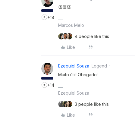
👏👏👏
+18
Marcos Melo
4 people like this
Like
Ezequiel Souza
Legend
Muito útil! Obrigado!
+14
Ezequiel Souza
3 people like this
Like