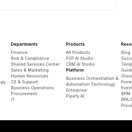
Departments
Products
Reso
Finance
All Products
Blog
Risk & Compliance
P2P AI Studio
Succ
Shared Services Center
CRM AI Studio
Temp
Sales & Marketing
Platform
Guid
Human Resources
Glos
Business Orchestration &
ogy
CS & Support
Forre
Automation Technology
Business Operations
Even
Enterprise
Procurement
BPM 
Pipefy AI
IT
BPA 
Proc