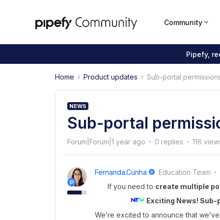
Community
Pipefy, r
Home
Product updates
Sub-portal permission
NEWS
Sub-portal permissi
Forum|Forum|1 year ago
0 replies
116 view
Fernanda.cunha
Education Team
If you need to
create multiple po
Exciting News! Sub-p
We’re excited to announce that we’ve