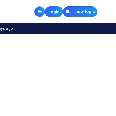
Start new topic
Login
ays ago