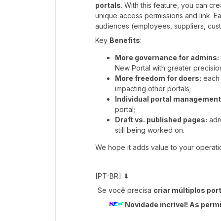
portals
. With this feature, you can cr
unique access permissions and link. Ea
audiences (employees, suppliers, cust
Key
Benefits
:
More governance for admins:
New Portal with greater precisio
More freedom for doers:
each p
impacting other portals;
Individual portal management
portal;
Draft vs. published pages:
admi
still being worked on.
We hope it adds value to your operat
[PT-BR] ⬇
Se você precisa
criar múltiplos por
Novidade incrível! As perm