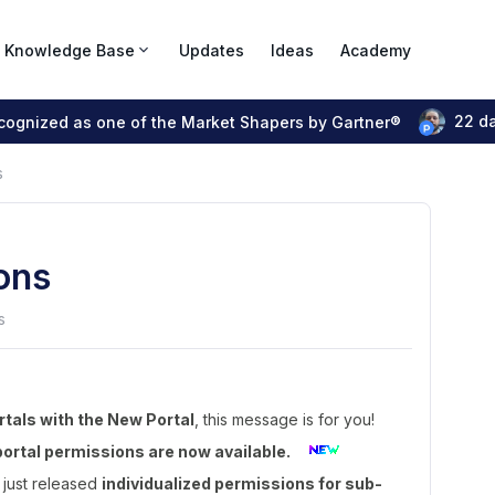
Knowledge Base
Updates
Ideas
Academy
22 d
ecognized as one of the Market Shapers by Gartner®
s
ons
s
rtals with the New Portal
, this message is for you!
ortal permissions are now available.
 just released
individualized permissions for sub-