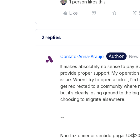
1 person likes this
Like
2 replies
Author
Contato-Anna-Araujo
New
It makes absolutely no sense to pay $
provide proper support. My operation h
issue. When I try to open a ticket, I’m t
get redirected to a community where no
but it’s clearly losing ground to the big
choosing to migrate elsewhere.
--
Não faz o menor sentido pagar US$20