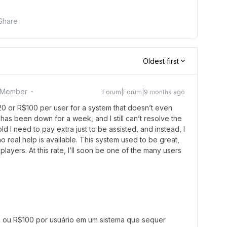
Share
Oldest first
 Member
Forum|Forum|9 months ago
20 or R$100 per user for a system that doesn’t even
as been down for a week, and I still can’t resolve the
old I need to pay extra just to be assisted, and instead, I
 real help is available. This system used to be great,
 players. At this rate, I’ll soon be one of the many users
 ou R$100 por usuário em um sistema que sequer