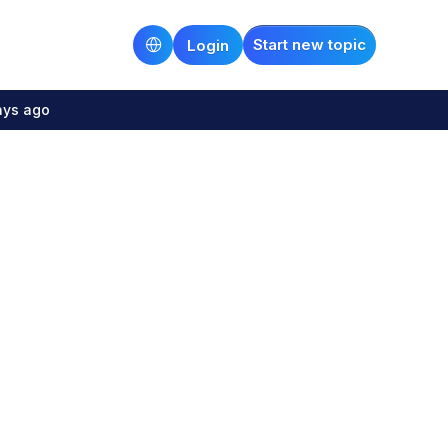
Start new topic
Login
ays ago