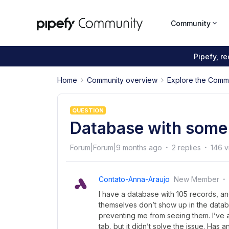
Community
Pipefy, r
Home
Community overview
Explore the Comm
QUESTION
Database with some 
Forum|Forum|9 months ago
2 replies
146 
Contato-Anna-Araujo
New Member
I have a database with 105 records, an
themselves don’t show up in the database
preventing me from seeing them. I’ve a
tab, but it didn’t solve the issue. Has