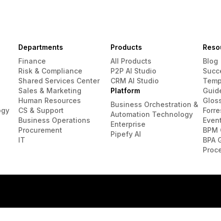
Departments
Products
Reso
Finance
All Products
Blog
Risk & Compliance
P2P AI Studio
Succ
Shared Services Center
CRM AI Studio
Temp
Sales & Marketing
Platform
Guid
Human Resources
Glos
Business Orchestration &
ogy
CS & Support
Forre
Automation Technology
Business Operations
Even
Enterprise
Procurement
BPM 
Pipefy AI
IT
BPA 
Proc