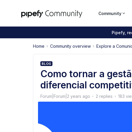
Community
Pipefy, r
Home
Community overview
Explore a Comuni
BLOG
Como tornar a gest
diferencial competi
Forum|Forum|2 years ago
2 replies
183 vi