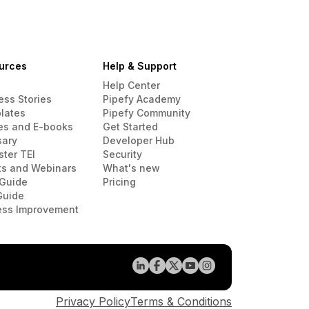
urces
Help & Support
Help Center
ess Stories
Pipefy Academy
lates
Pipefy Community
es and E-books
Get Started
sary
Developer Hub
ster TEI
Security
ts and Webinars
What's new
Guide
Pricing
Guide
ess Improvement
Privacy Policy
Terms & Conditions