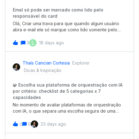
esses fluxos deixam de depender de planilha: a IA lê
Emal só pode ser marcado como lido pelo
os documentos, valida os dados, classifica e roteia as
responsável do card
demandas, aprova dentro das regras e envia para uma
pessoa apenas o que realmente exige decisão
Olá, Criar uma trava para que quando algum usuário
humana. ⭐ Case de sucesso real ⭐ Com os Agentes de
abra e-mail ele só marque como lido somente pelo
IA do Pipefy, a isaac — maior plataforma de soluções
responsável do card:Neste card tem esse e-mail como
financeiras para escolas — reduziu 50% do tempo de
responsável a Nathali.Eu consigo marcar como lido e o
L
3
18 days ago
1
processamento de pagamentos em Contas a Pagar,
responsável do card nunca terá conhecimento deste
eliminando tarefas manuais e erros operacionais. Quer
e-mail: Alguns usuário não possuem acesso para
ver o passo a passo dos 7 processos e como aplicá-
marcar o e-mail como não lido novamente.
Thaís Cancian Cortesia
Explorer
los no seu time?Recomendamos a leitura
Dicas & Inspiração
🧩 Escolha sua plataforma de orquestração com IA
por critério: checklist de 5 categorias x 7
capacidades
No momento de avaliar plataformas de orquestração
com IA, o que separa uma escolha segura de uma
aposta são as capacidades reais, não os rótulos. Entre
essas capacidades, 7 delas fazem a
0
23 days ago
0
diferença:Orquestração de processos cross-
funcionais Agentes de IA em produção Integração com