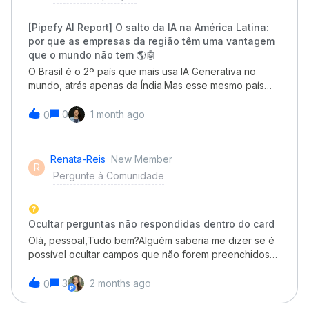
[Pipefy AI Report] O salto da IA na América Latina:
por que as empresas da região têm uma vantagem
que o mundo não tem 🌎🤖
O Brasil é o 2º país que mais usa IA Generativa no
mundo, atrás apenas da Índia.Mas esse mesmo país
ocupa a 58ª posição em adoção corporativa
profunda.Parece contradição. Na verdade, é uma das
0
1 month ago
0
maiores janelas de oportunidade que a América Latina
já viu.Esse padrão tem nome: leapfrog tecnológico. É o
mesmo movimento que aconteceu com o PIX, com o
Renata-Reis
New Member
R
mobile banking e com o WhatsApp como canal
Pergunte à Comunidade
comercial: na ausência de décadas de legado para
refatorar, a adoção da próxima camada tecnológica é
“mais limpa” do que nos mercados maduros. E os
dados confirmam que a IA corporativa segue o mesmo
Ocultar perguntas não respondidas dentro do card
caminho:78% das organizações globais já usam IA em
Olá, pessoal,Tudo bem?Alguém saberia me dizer se é
pelo menos uma função de negócio (McKinsey, 2025)
possível ocultar campos que não forem preenchidos
60% não conseguem extrair nenhum retorno material,
do formulário de um pipe? Eu não queria que
mesmo com investimento substancial (BCG, 2025) 86%
aparecesse dentro do card. Obrigada
3
2 months ago
0
dos profissionais brasileiros planejam aumentar o
investimento em IA, mas apenas 7,8% integraram a