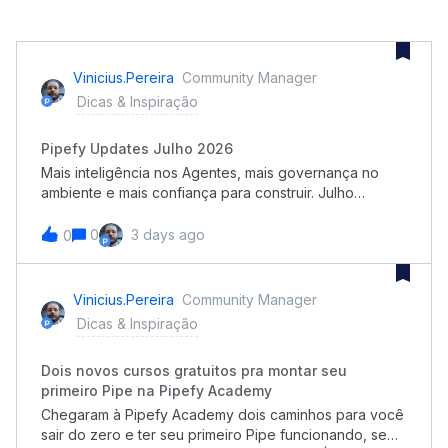
Vinicius.pereira
Community Manager
Dicas & Inspiração
Pipefy Updates Julho 2026
Mais inteligência nos Agentes, mais governança no
ambiente e mais confiança para construir. Julho
consolida a Pipefy como plataforma de orquestração
guiada por IA e sustentada por governança. Os
0
3 days ago
0
Agentes de IA ganham modelos por comportamento,
raciocínio avançado para documentos complexos e a
opção de rodar com os modelos que a sua empresa já
Vinicius.pereira
Community Manager
usa, enquanto o construtor passa a entregar
Dicas & Inspiração
processos muito mais próximos de rodar. Ao mesmo
tempo, o ambiente fica mais transparente e auditável,
Dois novos cursos gratuitos pra montar seu
do card à API, e testar antes de publicar vira parte
primeiro Pipe na Pipefy Academy
natural de como você constrói. Confira todos os
lançamentos:Company Overview: governança de
Chegaram à Pipefy Academy dois caminhos para você
consumo com detalhe até o nível do pipe Pipe Audit
sair do zero e ter seu primeiro Pipe funcionando, sem