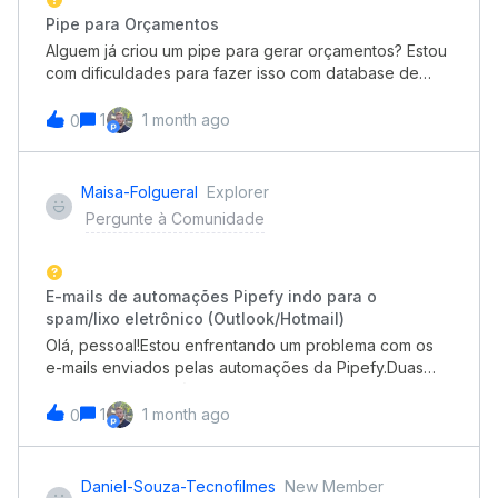
Pipe para Orçamentos
Alguem já criou um pipe para gerar orçamentos? Estou
com dificuldades para fazer isso com database de
tabela de preços, porque campos de conexão não
entram no pdf. Além disso, inclui campo de quantidade,
1
1 month ago
0
porque posso precisar de 2 ou mais produtos ao inves
de 1 só. Alguem tem alguma dica pra me ajudar?
Maisa-Folgueral
Explorer
Pergunte à Comunidade
E-mails de automações Pipefy indo para o
spam/lixo eletrônico (Outlook/Hotmail)
Olá, pessoal!Estou enfrentando um problema com os
e-mails enviados pelas automações da Pipefy.Duas
pessoas externas à nossa organização (com e-mails
@outlook.com e @hotmail.com) estão sempre
1
1 month ago
0
recebendo os e-mails no spam/lixo eletrônico,
enquanto todos os demais destinatários (externos e
internos) recebem normalmente na caixa de
Daniel-Souza-Tecnofilmes
New Member