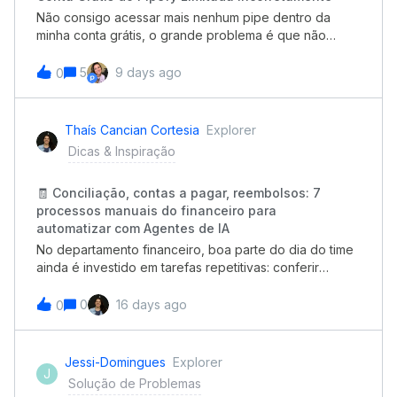
Não consigo acessar mais nenhum pipe dentro da
minha conta grátis, o grande problema é que não
gastei nem perto dos limites gratuitospreenchi o forms
desse
5
9 days ago
0
link: https://app.pipefy.com/public/form/cRg8rA__ se
passaram 24 horas e não tive retorno. Preciso que me
ajudem a desbloquear minha conta, por
Thaís Cancian Cortesia
Explorer
favor.id:302396264
Dicas & Inspiração
🧾 Conciliação, contas a pagar, reembolsos: 7
processos manuais do financeiro para
automatizar com Agentes de IA
No departamento financeiro, boa parte do dia do time
ainda é investido em tarefas repetitivas: conferir
faturas, cruzar extratos na conciliação, cobrar
recebíveis e validar notas e comprovantes. É um
0
16 days ago
0
trabalho essencial, mas que rende pouco quando feito
à mão e abre espaço para atrasos e erros.De acordo
com a McKinsey, a IA Generativa pode automatizar de
Jessi-Domingues
Explorer
J
60% a 70% das atividades operacionais que mais
Solução de Problemas
consomem o tempo das equipes.Com Agentes de IA,