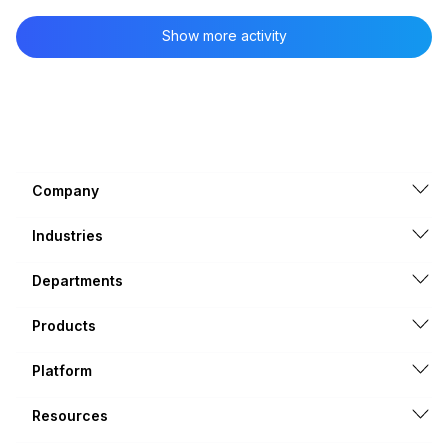
tecnologia de fato aos seus fluxos de trabalho
(HubSpot, 2026) O problema não é adoção. É
Show more activity
conexão.A IA chego
Company
Industries
Departments
Products
Platform
Resources