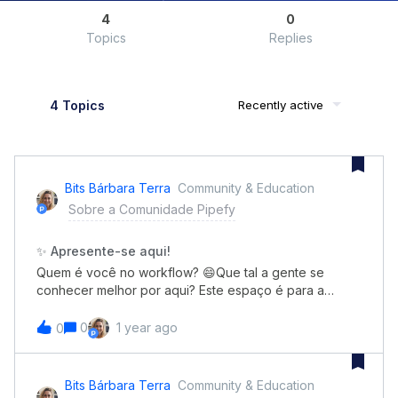
4
0
Topics
Replies
4 Topics
Recently active
Bits Bárbara Terra
Community & Education
Sobre a Comunidade Pipefy
✨ Apresente-se aqui!
Quem é você no workflow? 😄Que tal a gente se
conhecer melhor por aqui? Este espaço é para a
gente quebrar o gelo e descobrir quem está por trás
dos perfis incríveis da nossa comunidade. Pode contar
0
1 year ago
0
sobre sua história com o Pipefy, como chegou até
aqui, os desafios que tem enfrentado — e, claro, uma
curiosidade ou algo divertido sobre você também é
Bits Bárbara Terra
Community & Education
super bem-vindo! 💬 Pra te ajudar, aqui vai um