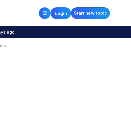
Start new topic
Login
ays ago
nda