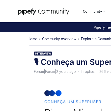
Community
Pipefy, r
Home
Community overview
Explore a Comuni
INTERVIEW
🎙 Conheça um Super
Forum|Forum|2 years ago
2 replies
266 vi