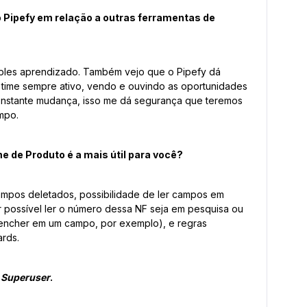
o Pipefy em relação a outras ferramentas de
simples aprendizado. Também vejo que o Pipefy dá
 time sempre ativo, vendo e ouvindo as oportunidades
onstante mudança, isso me dá segurança que teremos
mpo.
me de Produto é a mais útil para você?
ampos deletados, possibilidade de ler campos em
 possível ler o número dessa NF seja em pesquisa ou
eencher em um campo, por exemplo), e regras
rds.
m
Superuser
.