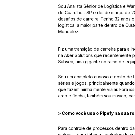
Sou Analista Sênior de Logística e 
de Guarulhos-SP e desde março de 20
desafios de carreira. Tenho 32 anos 
logística, a maior parte dentro de Cu
Mondelez.
Fiz uma transição de carreira para a 
na Aker Solutions que recentemente p
Subsea, uma gigante no ramo de equi
Sou um completo curioso e gosto de t
séries e jogos, principalmente quando s
que fazem minha mente viajar. Fora iss
arco e flecha, também sou músico, can
> Como você usa o Pipefy na sua ro
Para controle de processos dentro da
materiais para fábrica, controles de s