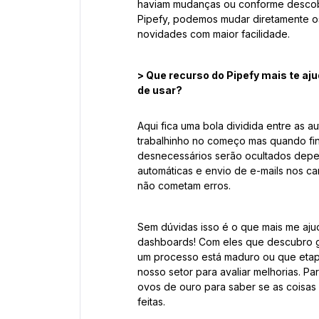
haviam mudanças ou conforme descob
Pipefy, podemos mudar diretamente os
novidades com maior facilidade.
> Que recurso do Pipefy mais te aj
de usar?
Aqui fica uma bola dividida entre as 
trabalhinho no começo mas quando fi
desnecessários serão ocultados dep
automáticas e envio de e-mails nos car
não cometam erros.
Sem dúvidas isso é o que mais me ajud
dashboards! Com eles que descubro g
um processo está maduro ou que etapa
nosso setor para avaliar melhorias. Pa
ovos de ouro para saber se as coisas
feitas.