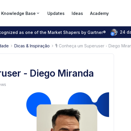
Knowledge Base
Updates
Ideas
Academy
24 d
ecognized as one of the Market Shapers by Gartner®
dade
Dicas & Inspiração
🎙 Conheça um Superuser - Diego Mira
user - Diego Miranda
ews