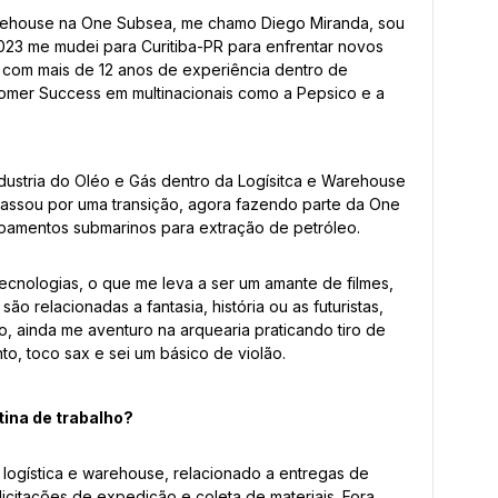
Warehouse na One Subsea, me chamo Diego Miranda, sou
23 me mudei para Curitiba-PR para enfrentar novos
e com mais de 12 anos de experiência dentro de
stomer Success em multinacionais como a Pepsico e a
Industria do Oléo e Gás dentro da Logísitca e Warehouse
assou por uma transição, agora fazendo parte da One
pamentos submarinos para extração de petróleo.
ecnologias, o que me leva a ser um amante de filmes,
ão relacionadas a fantasia, história ou as futuristas,
o, ainda me aventuro na arquearia praticando tiro de
to, toco sax e sei um básico de violão.
tina de trabalho?
 logística e warehouse, relacionado a entregas de
olicitações de expedição e coleta de materiais. Fora