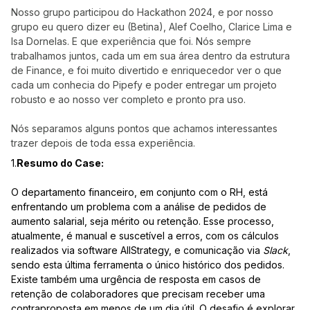
Nosso grupo participou do Hackathon 2024, e por nosso
grupo eu quero dizer eu (Betina), Alef Coelho, Clarice Lima e
Isa Dornelas. E que experiência que foi. Nós sempre
trabalhamos juntos, cada um em sua área dentro da estrutura
de Finance, e foi muito divertido e enriquecedor ver o que
cada um conhecia do Pipefy e poder entregar um projeto
robusto e ao nosso ver completo e pronto pra uso.
Nós separamos alguns pontos que achamos interessantes
trazer depois de toda essa experiência.
1.
Resumo do Case:
O departamento financeiro, em conjunto com o RH, está
enfrentando um problema com a análise de pedidos de
aumento salarial, seja mérito ou retenção. Esse processo,
atualmente, é manual e suscetível a erros, com os cálculos
realizados via software AllStrategy, e comunicação via
Slack
,
sendo esta última ferramenta o único histórico dos pedidos.
Existe também uma urgência de resposta em casos de
retenção de colaboradores que precisam receber uma
contraproposta em menos de um dia útil. O desafio é explorar