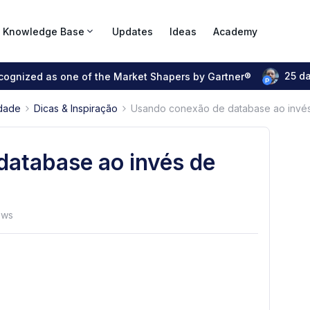
Knowledge Base
Updates
Ideas
Academy
25 d
ecognized as one of the Market Shapers by Gartner®
dade
Dicas & Inspiração
Usando conexão de database ao invés 
atabase ao invés de
ews