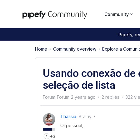
Community
Pipefy, r
Home
Community overview
Explore a Comuni
Usando conexão de d
seleção de lista
Forum|Forum|2 years ago
2 replies
322 vi
Thassia
Brainy
Oi pessoal,
+3