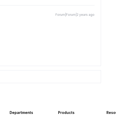
Forum|Forum|2 years ago
Departments
Products
Reso