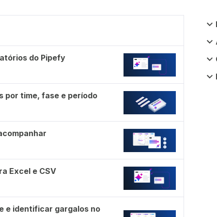
tórios do Pipefy
 por time, fase e período
 acompanhar
ra Excel e CSV
 e identificar gargalos no