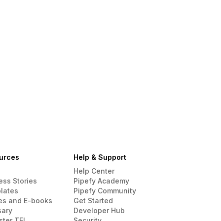
urces
Help & Support
Help Center
ess Stories
Pipefy Academy
lates
Pipefy Community
es and E-books
Get Started
sary
Developer Hub
ster TEI
Security