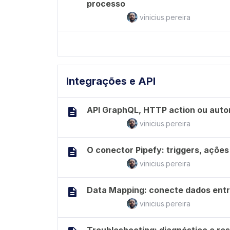
processo
vinicius.pereira
Integrações e API
API GraphQL, HTTP action ou auto
vinicius.pereira
O conector Pipefy: triggers, ações
vinicius.pereira
Data Mapping: conecte dados entr
vinicius.pereira