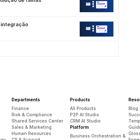
solução de falhas
 integração
Departments
Products
Reso
Finance
All Products
Blog
Risk & Compliance
P2P AI Studio
Succ
Shared Services Center
CRM AI Studio
Temp
Sales & Marketing
Platform
Guid
Human Resources
Glos
Business Orchestration &
ogy
CS & Support
Forre