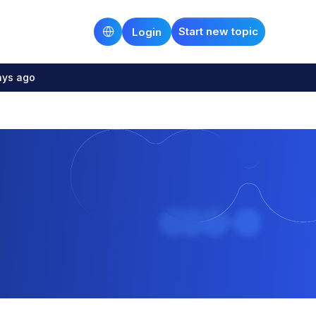
Start new topic
Login
ays ago