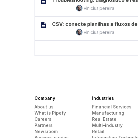
Troubleshooting: diagnóstico e re
vinicius.pereira
CSV: conecte planilhas a fluxos de
vinicius.pereira
Company
Industries
About us
Financial Services
What is Pipefy
Manufacturing
Careers
Real Estate
Partners
Multi-industry
Newsroom
Retail
Success stories
Information Technol