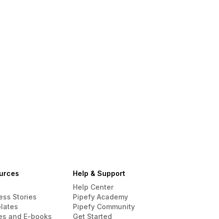
urces
Help & Support
Help Center
ess Stories
Pipefy Academy
lates
Pipefy Community
es and E-books
Get Started