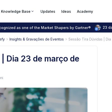
Knowledge Base
Updates
Ideas
Academy
23 d
ecognized as one of the Market Shapers by Gartner®
efy
Insights & Gravações de Eventos
Sessão Tira Dúvidas | Dia
 | Dia 23 de março de
ws