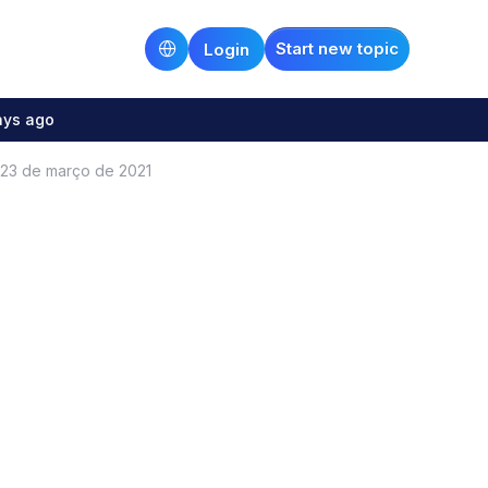
Start new topic
Login
ays ago
 23 de março de 2021