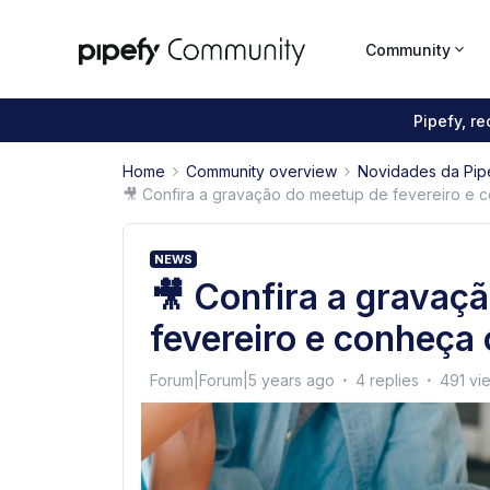
Community
Pipefy, r
Home
Community overview
Novidades da Pip
🎥 Confira a gravação do meetup de fevereiro e
NEWS
🎥 Confira a gravaç
fevereiro e conheça
Forum|Forum|5 years ago
4 replies
491 vi