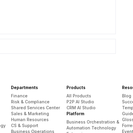
Departments
Products
Reso
Finance
All Products
Blog
Risk & Compliance
P2P AI Studio
Succ
Shared Services Center
CRM AI Studio
Temp
Sales & Marketing
Platform
Guid
Human Resources
Glos
Business Orchestration &
ogy
CS & Support
Forre
Automation Technology
Business Operations
Even