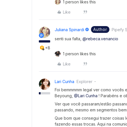
1 person likes this
Like
Author
Juliana Spinardi
Pipefy S
senti sua falta,
@rebeca.venancio
+8
1 person likes this
Like
Lari Cunha
Explorer
Foi bemmmmm legal ver como vocês e
Beyoung,
@Lari Cunha
! Parabéns e o
Ver que você passaram/estão passand
passando, mesmo em segmentos bem di
Que bom que consegui trazer coisas l
fazendo essas trocas. Aqui na comun