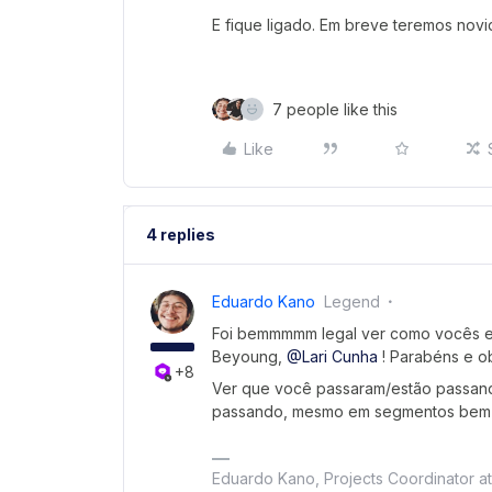
E fique ligado. Em breve teremos nov
7 people like this
Like
4 replies
Eduardo Kano
Legend
Foi bemmmmm legal ver como vocês e
Beyoung,
@Lari Cunha
! Parabéns e o
+8
Ver que você passaram/estão passand
passando, mesmo em segmentos bem di
Eduardo Kano, Projects Coordinator a