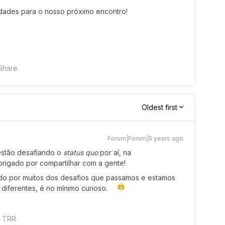
idades para o nosso próximo encontro!
Share
Oldest first
Forum|Forum|5 years ago
stão desafiando o
status quo
por aí, na
brigado por compartilhar com a gente!
o por muitos dos desafios que passamos e estamos
ferentes, é no mínimo curioso.
t TRR.