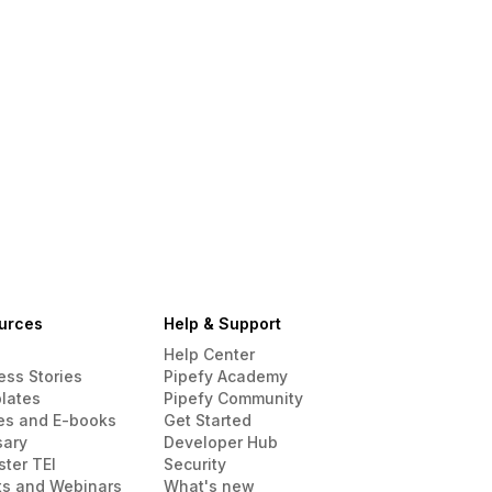
urces
Help & Support
Help Center
ess Stories
Pipefy Academy
lates
Pipefy Community
es and E-books
Get Started
sary
Developer Hub
ster TEI
Security
ts and Webinars
What's new