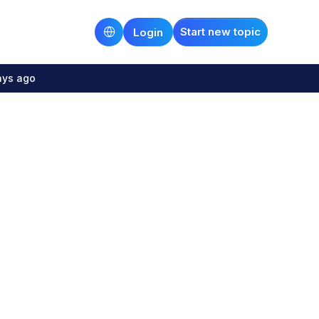
Start new topic
Login
ays ago