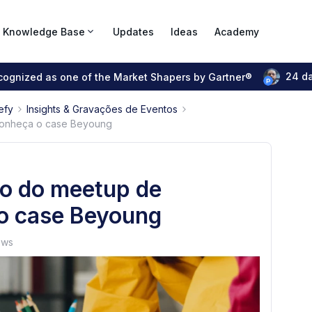
Knowledge Base
Updates
Ideas
Academy
24 d
ecognized as one of the Market Shapers by Gartner®
efy
Insights & Gravações de Eventos
 conheça o case Beyoung
ão do meetup de
 o case Beyoung
ews