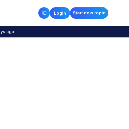
Start new topic
Login
ays ago