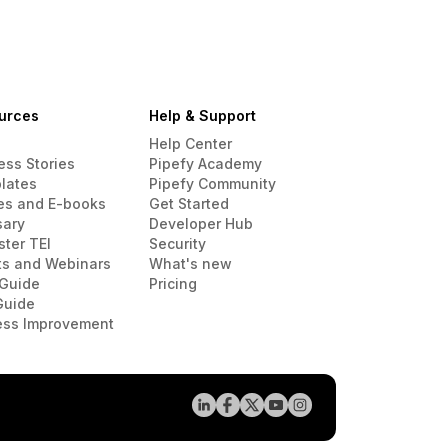
urces
Help & Support
Help Center
ess Stories
Pipefy Academy
lates
Pipefy Community
es and E-books
Get Started
sary
Developer Hub
ster TEI
Security
ts and Webinars
What's new
Guide
Pricing
Guide
ess Improvement