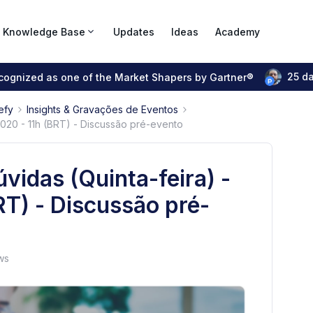
Knowledge Base
Updates
Ideas
Academy
25 d
ecognized as one of the Market Shapers by Gartner®
efy
Insights & Gravações de Eventos
2020 - 11h (BRT) - Discussão pré-evento
vidas (Quinta-feira) -
RT) - Discussão pré-
ws