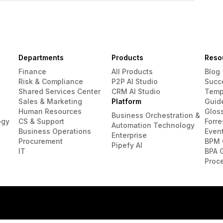
Departments
Products
Reso
Finance
All Products
Blog
Risk & Compliance
P2P AI Studio
Succ
Shared Services Center
CRM AI Studio
Temp
Sales & Marketing
Platform
Guid
Human Resources
Glos
Business Orchestration &
ogy
CS & Support
Forre
Automation Technology
Business Operations
Even
Enterprise
Procurement
BPM 
Pipefy AI
IT
BPA 
Proc