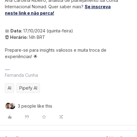
Ana Carolina Ribeiro, analista de planejamento da Conta
Internacional Nomad. Quer saber mais?
Se inscreva
neste link e não perca!
📅
Data:
17/10/2024 (quinta-feira)
⏰ Horário:
14h BRT
Prepare-se para insights valiosos e muita troca de
experiências! 🌟
Fernanda Cunha
AI
Pipefy AI
3 people like this