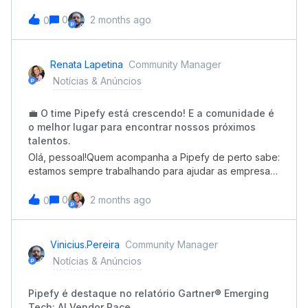
evolução que vai mudar o que você consegue fazer
com os processos que você já tem rodando. Sem
0
2 months ago
0
reconstruir nada. Sem começar do zero.
Renata Lapetina
Community Manager
Notícias & Anúncios
💼 O time Pipefy está crescendo! E a comunidade é
o melhor lugar para encontrar nossos próximos
talentos.
Olá, pessoal!Quem acompanha a Pipefy de perto sabe:
estamos sempre trabalhando para ajudar as empresas
a produzirem com eficiência. Mais controle, menos
caos, tecnologia de ponta e processos que realmente
0
2 months ago
0
funcionam.Você já pensou em como seria trabalhar
aqui e ver tudo isso acontecer por dentro? Pois essa
janela está aberta! Estamos com novas oportunidades
Vinicius.pereira
Community Manager
e nada melhor do que contar com pessoas que já
Notícias & Anúncios
conhecem, usam e acreditam no nosso produto.
VAGAS EM DESTAQUE Professional Services: Project
Pipefy é destaque no relatório Gartner® Emerging
Manager &amp; Solution Consultant Customer Success:
Tech: AI Vendor Race