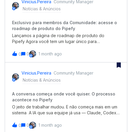
Vinicius.pereira
Community Manager
automatizar processos de ponta a ponta; Otimizar
Notícias & Anúncios
fluxos de trabalho para acelerar seus resultados. 📅
Confira a programação dos próximos meses na Pipefy
Exclusivo para membros da Comunidade: acesse o
Academy e inscreva-se nos temas do seu interesse!
roadmap de produto do Pipefy
(Sem complicação: acesse a Academy em 2 cliques
usando seu login Google/SSO, sem precisar memorizar
Lançamos a página de roadmap de produto do
uma senha nova)
Pipefy Agora você tem um lugar único para
acompanhar tudo o que evoluiu no produto: mais de
20 melhorias dos últimos meses, incluindo MCP Server,
0
1 month ago
0
AI Agents, BYOM e Integration Hub, sempre atualizado
conforme novos lançamentos chegam. ⭐ Acesse a
página, salve nos favoritos e acompanhe a evolução
Vinicius.pereira
Community Manager
do produto diretamente por aqui. Confira todos os
Notícias & Anúncios
lançamentos 💙 Este conteúdo é exclusivo para
membros da Pipefy Community. Ainda não faz parte? O
A conversa começa onde você quiser. O processo
cadastro leva menos de 2 minutos e você pode entrar
acontece no Pipefy
direto com sua conta Google.
O jeito de trabalhar mudou. E não começa mais em um
sistema A IA que sua equipe já usa — Claude, Codex,
Gemini, Copilot — agora inicia, executa e encerra
processos completos no Pipefy. Com governança,
0
1 month ago
0
auditoria e regras de negócio embutidas. Em dias, não