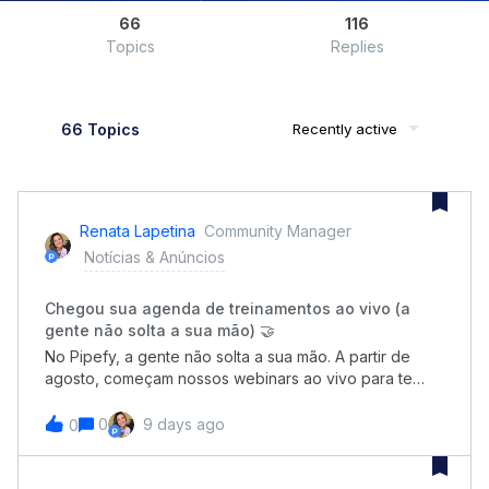
66
116
Topics
Replies
66 Topics
Recently active
Renata Lapetina
Community Manager
Notícias & Anúncios
Chegou sua agenda de treinamentos ao vivo (a
gente não solta a sua mão) 🤝
No Pipefy, a gente não solta a sua mão. A partir de
agosto, começam nossos webinars ao vivo para te
ajudar a dominar a IA, criar agentes e automatizar seus
fluxos de ponta a ponta. Você vai ter
0
9 days ago
0
oportunidade de aprender com especialistas a:
Usar as funcionalidades básicas da melhor forma;
Aplicar IA na rotina do seu time; Criar agentes e