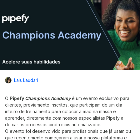
Lais Laudari
O
Pipefy
Champions Academy
é um evento exclusivo para
clientes, previamente inscritos, que participam de um dia
inteiro de treinamento para colocar a mão na massa e
aprender, diretamente com nossos especialistas Pipefy a
deixar os processos ainda mais automatizados.
O evento foi desenvolvido para profissionais que já usam ou
que recentemente começaram a usar a nossa plataforma e